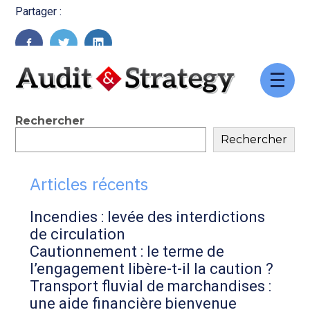
Partager :
FaceBook
Twitter
LinkedIn
Aller
au
contenu
Blog
Rechercher
Rechercher
sidebar
Articles récents
Incendies : levée des interdictions
de circulation
Cautionnement : le terme de
l’engagement libère-t-il la caution ?
Transport fluvial de marchandises :
une aide financière bienvenue