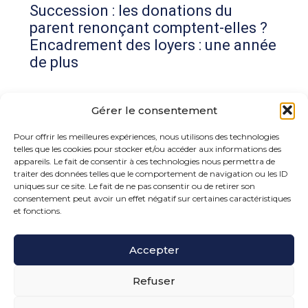
Succession : les donations du
parent renonçant comptent-elles ?
Encadrement des loyers : une année
de plus
Commentaires récents
Gérer le consentement
Aucun commentaire à afficher.
Pour offrir les meilleures expériences, nous utilisons des technologies
telles que les cookies pour stocker et/ou accéder aux informations des
appareils. Le fait de consentir à ces technologies nous permettra de
traiter des données telles que le comportement de navigation ou les ID
uniques sur ce site. Le fait de ne pas consentir ou de retirer son
consentement peut avoir un effet négatif sur certaines caractéristiques
et fonctions.
Footer
Accepter
15 rue de la Bonne Rencontre – 77860 Quincy
Voisins
Principale
Refuser