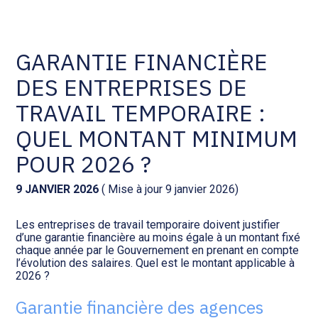
Comptabilité et conseil
Gestion des documents : ISuite
GARANTIE FINANCIÈRE
DES ENTREPRISES DE
Social et ressources humaines
Tenue de votre comptabilité :
ACD
TRAVAIL TEMPORAIRE :
Assistance juridique
QUEL MONTANT MINIMUM
Facturation et pilotage :
EVOLIZ
POUR 2026 ?
Pilotage d’entreprise
Facturation et pilotage : MEG
9 JANVIER 2026
( Mise à jour 9 janvier 2026)
Audit légal
Les entreprises de travail temporaire doivent justifier
Analyse et tableau de bord :
d’une garantie financière au moins égale à un montant fixé
Gestion de patrimoine
WAIBI
chaque année par le Gouvernement en prenant en compte
l’évolution des salaires. Quel est le montant applicable à
2026 ?
Procédures collectives
Gérer vos ressources
humaines : SILAE
Garantie financière des agences