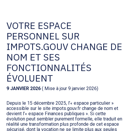
Comptabilité et conseil
Gestion des documents : ISuite
VOTRE ESPACE
PERSONNEL SUR
Social et ressources humaines
Tenue de votre comptabilité :
ACD
IMPOTS.GOUV CHANGE DE
Assistance juridique
NOM ET SES
Facturation et pilotage :
EVOLIZ
FONCTIONNALITÉS
Pilotage d’entreprise
ÉVOLUENT
Facturation et pilotage : MEG
Audit légal
9 JANVIER 2026
( Mise à jour 9 janvier 2026)
Analyse et tableau de bord :
Gestion de patrimoine
WAIBI
Depuis le 15 décembre 2025, l’« espace particulier »
accessible sur le site impots.gouv.fr change de nom et
devient l’« espace Finances publiques ». Si cette
Procédures collectives
Gérer vos ressources
évolution peut sembler purement formelle, elle traduit en
humaines : SILAE
réalité une transformation plus profonde de cet espace
sécurisé, dont la vocation ne se limite plus aux seules