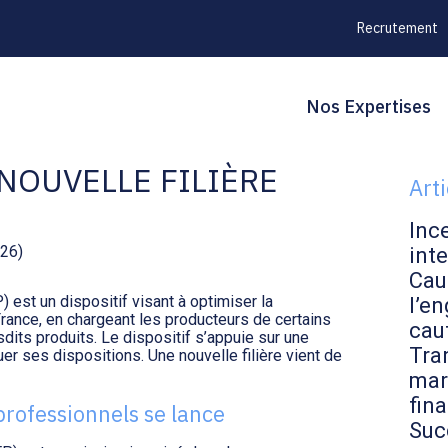
Recrutement
Principal
Blo
Reche
Nos Expertises
LARGIE DU
sid
NOUVELLE FILIÈRE
Art
Inc
026)
inte
Cau
 est un dispositif visant à optimiser la
l’en
France, en chargeant les producteurs de certains
cau
sdits produits. Le dispositif s’appuie sur une
Tran
uer ses dispositions. Une nouvelle filière vient de
mar
fin
 professionnels se lance
Suc