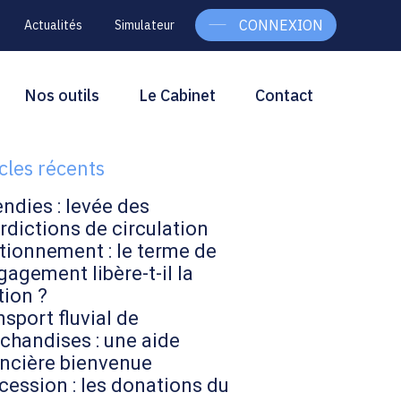
CONNEXION
Actualités
Simulateur
g
rcher
Nos outils
Le Cabinet
Contact
Rechercher
ebar
icles récents
endies : levée des
rdictions de circulation
tionnement : le terme de
gagement libère-t-il la
tion ?
sport fluvial de
chandises : une aide
ancière bienvenue
cession : les donations du