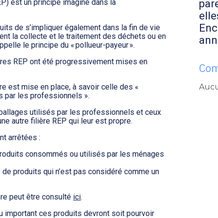
par
P) est un principe imaginé dans la
elle
Enc
uits de s’impliquer également dans la fin de vie
ent la collecte et le traitement des déchets ou en
ann
ppelle le principe du « pollueur-payeur ».
ères REP ont été progressivement mises en
Com
Aucu
ère est mise en place, à savoir celle des «
 par les professionnels ».
mballages utilisés par les professionnels et ceux
ne autre filière REP qui leur est propre.
nt arrêtées :
produits consommés ou utilisés par les ménages
e de produits qui n’est pas considéré comme un
ère peut être consulté
ici
.
u important ces produits devront soit pourvoir