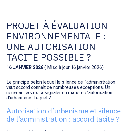
Comptabilité et conseil
Gestion des documents : ISuite
PROJET À ÉVALUATION
ENVIRONNEMENTALE :
Social et ressources humaines
Tenue de votre comptabilité :
ACD
UNE AUTORISATION
Assistance juridique
TACITE POSSIBLE ?
Facturation et pilotage :
EVOLIZ
Pilotage d’entreprise
16 JANVIER 2026
( Mise à jour 16 janvier 2026)
Facturation et pilotage : MEG
Le principe selon lequel le silence de l’administration
Audit légal
vaut accord connaît de nombreuses exceptions. Un
nouveau cas est à signaler en matière d’autorisation
Analyse et tableau de bord :
d’urbanisme. Lequel ?
Gestion de patrimoine
WAIBI
Autorisation d’urbanisme et silence
Procédures collectives
Gérer vos ressources
de l’administration : accord tacite ?
humaines : SILAE