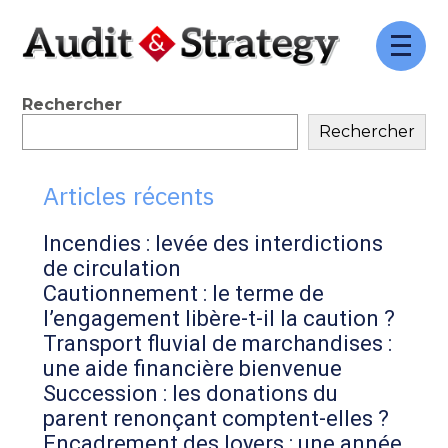
FaceBook
Twitter
LinkedIn
Aller
au
contenu
Blog
Rechercher
Rechercher
sidebar
Articles récents
Incendies : levée des interdictions
de circulation
Cautionnement : le terme de
l’engagement libère-t-il la caution ?
Transport fluvial de marchandises :
une aide financière bienvenue
Succession : les donations du
parent renonçant comptent-elles ?
Encadrement des loyers : une année