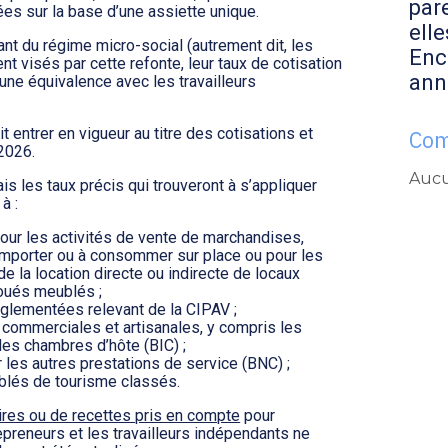
par
ées sur la base d’une assiette unique.
elle
ant du régime micro-social (autrement dit, les
Enc
t visés par cette refonte, leur taux de cotisation
ann
 une équivalence avec les travailleurs
t entrer en vigueur au titre des cotisations et
Com
 2026.
Aucu
s les taux précis qui trouveront à s’appliquer
 à :
 pour les activités de vente de marchandises,
 emporter ou à consommer sur place ou pour les
e la location directe ou indirecte de locaux
loués meublés ;
églementées relevant de la CIPAV ;
 commerciales et artisanales, y compris les
les chambres d’hôte (BIC) ;
 les autres prestations de service (BNC) ;
ublés de tourisme classés.
aires ou de recettes pris en compte
pour
epreneurs et les travailleurs indépendants ne