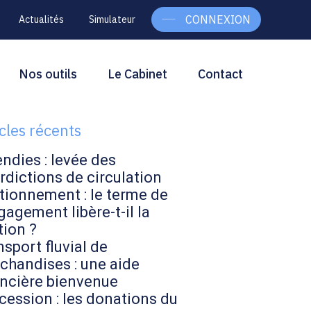
CONNEXION
Actualités
Simulateur
g
rcher
Nos outils
Le Cabinet
Contact
Rechercher
ebar
icles récents
endies : levée des
rdictions de circulation
tionnement : le terme de
gagement libère-t-il la
tion ?
sport fluvial de
chandises : une aide
ancière bienvenue
cession : les donations du