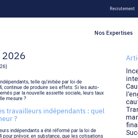
Recrutement
Principal
Blo
Reche
Nos Expertises
RS : NOUVEAUX TAUX
sid
 2026
Art
026)
Inc
inte
ndépendants, telle qu’initiée par loi de
Cau
, continue de produire ses effets. Si les auto-
rnés par la nouvelle assiette sociale, leurs taux
l’en
lle mesure ?
cau
Tran
es travailleurs indépendants : quel
mar
neur ?
fin
leurs indépendants a été réformé par la loi de
Suc
 pour prévoir, en substance, que les cotisations