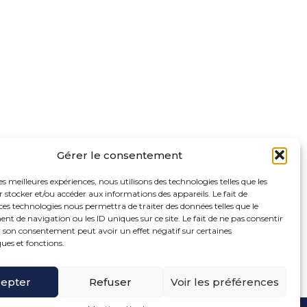
Gérer le consentement
les meilleures expériences, nous utilisons des technologies telles que les
 stocker et/ou accéder aux informations des appareils. Le fait de
ces technologies nous permettra de traiter des données telles que le
 de navigation ou les ID uniques sur ce site. Le fait de ne pas consentir
r son consentement peut avoir un effet négatif sur certaines
ques et fonctions.
oter
ue de la Bonne Rencontre – 77860 Quincy Voisins
ncipale
epter
Refuser
Voir les préférences