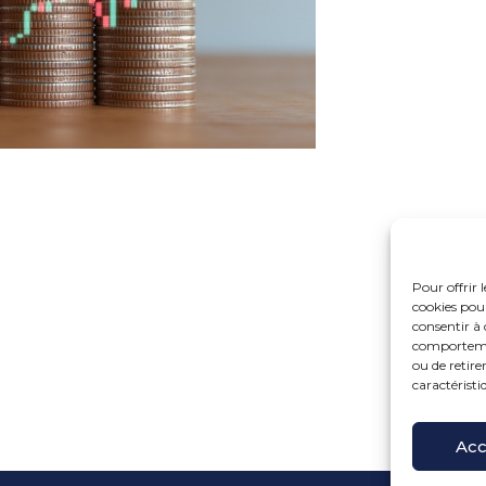
Pour offrir 
cookies pour
consentir à 
comportement
ou de retire
caractéristi
Fo
15 r
Pri
Acc