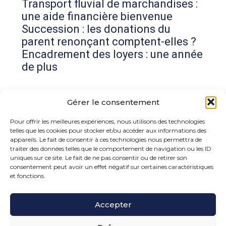
Transport fluvial de marchandises :
une aide financière bienvenue
Succession : les donations du
parent renonçant comptent-elles ?
Encadrement des loyers : une année
de plus
Commentaires récents
Gérer le consentement
Aucun commentaire à afficher.
Pour offrir les meilleures expériences, nous utilisons des technologies
telles que les cookies pour stocker et/ou accéder aux informations des
appareils. Le fait de consentir à ces technologies nous permettra de
traiter des données telles que le comportement de navigation ou les ID
uniques sur ce site. Le fait de ne pas consentir ou de retirer son
consentement peut avoir un effet négatif sur certaines caractéristiques
et fonctions.
Footer
Accepter
15 rue de la Bonne Rencontre – 77860 Quincy
Voisins
Principale