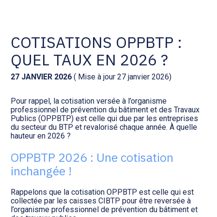
Comptabilité et conseil
Gestion des documents : ISuite
COTISATIONS OPPBTP :
QUEL TAUX EN 2026 ?
Social et ressources humaines
Tenue de votre comptabilité :
ACD
27 JANVIER 2026
( Mise à jour 27 janvier 2026)
Assistance juridique
Facturation et pilotage :
Pour rappel, la cotisation versée à l’organisme
EVOLIZ
Pilotage d’entreprise
professionnel de prévention du bâtiment et des Travaux
Publics (OPPBTP) est celle qui due par les entreprises
du secteur du BTP et revalorisé chaque année. À quelle
Facturation et pilotage : MEG
hauteur en 2026 ?
Audit légal
OPPBTP 2026 : Une cotisation
Analyse et tableau de bord :
Gestion de patrimoine
WAIBI
inchangée !
Procédures collectives
Rappelons que la cotisation OPPBTP est celle qui est
Gérer vos ressources
collectée par les caisses CIBTP pour être reversée à
humaines : SILAE
l’organisme professionnel de prévention du bâtiment et