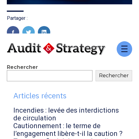
Partager :
FaceBook
Twitter
LinkedIn
Aller
au
contenu
Blog
Rechercher
Rechercher
sidebar
Articles récents
Incendies : levée des interdictions
de circulation
Cautionnement : le terme de
l’engagement libère-t-il la caution ?