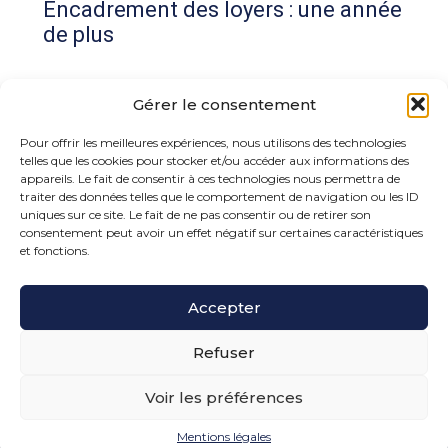
Encadrement des loyers : une année
de plus
Commentaires récents
Gérer le consentement
Aucun commentaire à afficher.
Pour offrir les meilleures expériences, nous utilisons des technologies
telles que les cookies pour stocker et/ou accéder aux informations des
appareils. Le fait de consentir à ces technologies nous permettra de
traiter des données telles que le comportement de navigation ou les ID
uniques sur ce site. Le fait de ne pas consentir ou de retirer son
consentement peut avoir un effet négatif sur certaines caractéristiques
et fonctions.
Footer
Accepter
15 rue de la Bonne Rencontre – 77860 Quincy
Voisins
Principale
Refuser
Voir les préférences
Footer
PLAN DU SITE
MENTIONS LÉGALES
Mentions légales
Conception et réalisation
Classe 7