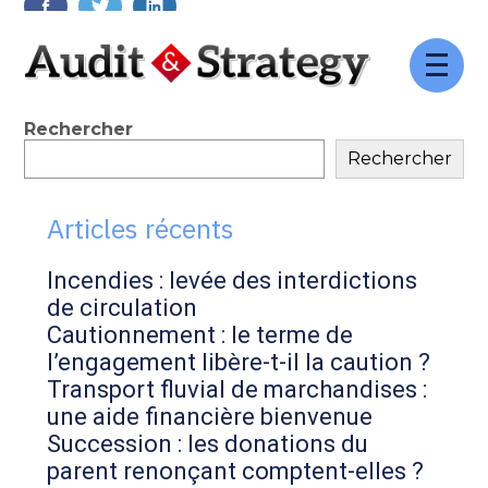
FaceBook
Twitter
LinkedIn
Aller
au
contenu
Blog
Rechercher
Rechercher
sidebar
Articles récents
Incendies : levée des interdictions
de circulation
Cautionnement : le terme de
l’engagement libère-t-il la caution ?
Transport fluvial de marchandises :
une aide financière bienvenue
Succession : les donations du
parent renonçant comptent-elles ?