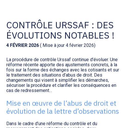
Comptabilité et conseil
Gestion des documents : ISuite
CONTRÔLE URSSAF : DES
ÉVOLUTIONS NOTABLES !
Social et ressources humaines
Tenue de votre comptabilité :
ACD
4 FÉVRIER 2026
( Mise à jour 4 février 2026)
Assistance juridique
Facturation et pilotage :
La procédure de contrôle Urssaf continue d’évoluer. Une
EVOLIZ
Pilotage d’entreprise
réforme récente apporte des ajustements concrets, à la
fois sur la forme des échanges avec les cotisants et sur
le traitement des situations d’abus de droit. Des
Facturation et pilotage : MEG
changements qui visent à simplifier les démarches,
Audit légal
sécuriser la procédure et clarifier les conséquences en
cas de redressement…
Analyse et tableau de bord :
Gestion de patrimoine
WAIBI
Mise en œuvre de l’abus de droit et
évolution de la lettre d’observations
Procédures collectives
Gérer vos ressources
humaines : SILAE
Dans le cadre d’une réforme du contrôle et du