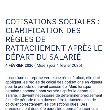
Comptabilité et conseil
Gestion des documents : ISuite
COTISATIONS SOCIALES :
CLARIFICATION DES
Social et ressources humaines
Tenue de votre comptabilité :
ACD
RÈGLES DE
Assistance juridique
RATTACHEMENT APRÈS LE
Facturation et pilotage :
EVOLIZ
DÉPART DU SALARIÉ
Pilotage d’entreprise
Facturation et pilotage : MEG
4 FÉVRIER 2026
( Mise à jour 4 février 2026)
Audit légal
Lorsqu’une entreprise verse une rémunération, elle doit
Analyse et tableau de bord :
appliquer les règles de calcul des cotisations en vigueur
Gestion de patrimoine
WAIBI
pour la période de travail concernée. Mais lorsque
certaines sommes sont versées après le départ du
salarié, il devient nécessaire de déterminer précisément
Procédures collectives
Gérer vos ressources
à quelle période elles doivent être rattachées afin de
humaines : SILAE
calculer correctement les cotisations dues. Des
précisions ont donc été apportées pour sécuriser ces