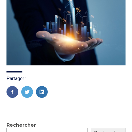
Partager :
FaceBook
Twitter
LinkedIn
Blog
Rechercher