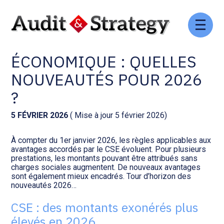
Aller
Comptabilité et conseil
Gestion des documents : ISuite
au
COMITÉ SOCIAL
contenu
ÉCONOMIQUE : QUELLES
Social et ressources humaines
Tenue de votre comptabilité :
ACD
NOUVEAUTÉS POUR 2026
Assistance juridique
?
Facturation et pilotage :
EVOLIZ
Pilotage d’entreprise
5 FÉVRIER 2026
( Mise à jour 5 février 2026)
Facturation et pilotage : MEG
À compter du 1er janvier 2026, les règles applicables aux
Audit légal
avantages accordés par le CSE évoluent. Pour plusieurs
prestations, les montants pouvant être attribués sans
Analyse et tableau de bord :
charges sociales augmentent. De nouveaux avantages
Gestion de patrimoine
WAIBI
sont également mieux encadrés. Tour d’horizon des
nouveautés 2026…
Procédures collectives
Gérer vos ressources
CSE : des montants exonérés plus
humaines : SILAE
élevés en 2026