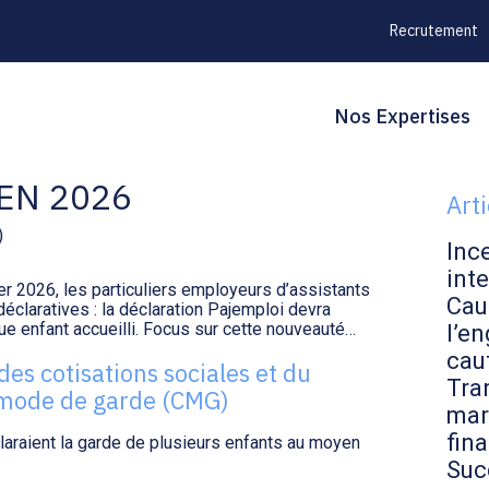
Recrutement
Principal
Blo
Reche
Nos Expertises
 LA DÉCLARATION
sid
EN 2026
Art
)
Inc
inte
er 2026, les particuliers employeurs d’assistants
Cau
éclaratives : la déclaration Pajemploi devra
ue enfant accueilli. Focus sur cette nouveauté…
l’en
cau
 des cotisations sociales et du
Tran
 mode de garde (CMG)
mar
fin
claraient la garde de plusieurs enfants au moyen
Suc