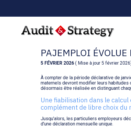
Menu
sub-
header
Aller
au
GARDE D’ENFANTS :
contenu
PAJEMPLOI ÉVOLUE 
5 FÉVRIER 2026
( Mise à jour 5 février 2026
À compter de la période déclarative de janvi
maternels devront modifier leurs habitudes d
désormais être réalisée en distinguant chaq
Une fiabilisation dans le calcul
complément de libre choix du
Jusqu’alors, les particuliers employeurs dé
d’une déclaration mensuelle unique.