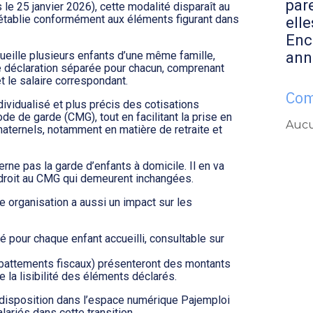
par
le 25 janvier 2026), cette modalité disparaît au
t, établie conformément aux éléments figurant dans
elle
Enc
ann
ueille plusieurs enfants d’une même famille,
 déclaration séparée pour chacun, comprenant
 le salaire correspondant.
Com
dividualisé et plus précis des cotisations
e de garde (CMG), tout en facilitant la prise en
Aucu
aternels, notamment en matière de retraite et
rne pas la garde d’enfants à domicile. Il en va
droit au CMG qui demeurent inchangées.
e organisation a aussi un impact sur les
é pour chaque enfant accueilli, consultable sur
 abattements fiscaux) présenteront des montants
e la lisibilité des éléments déclarés.
disposition dans l’espace numérique Pajemploi
ariés dans cette transition.