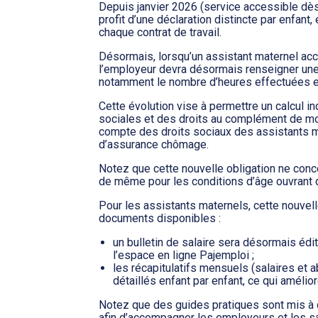
Depuis janvier 2026 (service accessible dès 
profit d’une déclaration distincte par enfan
chaque contrat de travail.
Désormais, lorsqu’un assistant maternel acc
l’employeur devra désormais renseigner une
notamment le nombre d’heures effectuées et
Cette évolution vise à permettre un calcul in
sociales et des droits au complément de mod
compte des droits sociaux des assistants m
d’assurance chômage.
Notez que cette nouvelle obligation ne conce
de même pour les conditions d’âge ouvrant 
Pour les assistants maternels, cette nouvell
documents disponibles :
un bulletin de salaire sera désormais édit
l’espace en ligne Pajemploi ;
les récapitulatifs mensuels (salaires et
détaillés enfant par enfant, ce qui amélior
Notez que des guides pratiques sont mis à 
afin d’accompagner les employeurs et les sal