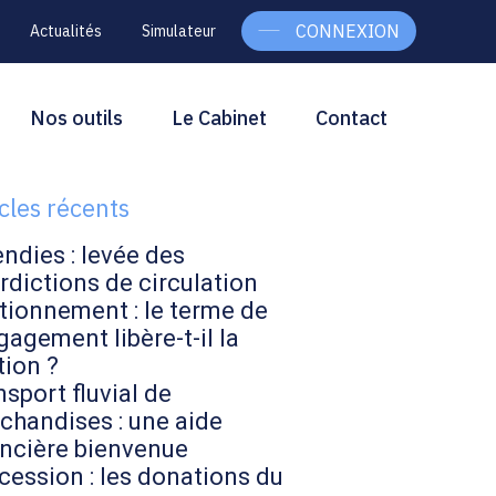
CONNEXION
Actualités
Simulateur
g
rcher
Nos outils
Le Cabinet
Contact
Rechercher
ebar
icles récents
endies : levée des
rdictions de circulation
tionnement : le terme de
gagement libère-t-il la
tion ?
sport fluvial de
chandises : une aide
ancière bienvenue
cession : les donations du