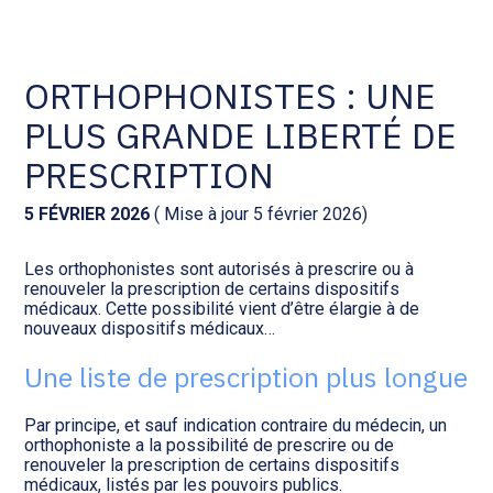
Comptabilité et conseil
Gestion des documents : ISuite
ORTHOPHONISTES : UNE
PLUS GRANDE LIBERTÉ DE
Social et ressources humaines
Tenue de votre comptabilité :
ACD
PRESCRIPTION
Assistance juridique
Facturation et pilotage :
5 FÉVRIER 2026
( Mise à jour 5 février 2026)
EVOLIZ
Pilotage d’entreprise
Les orthophonistes sont autorisés à prescrire ou à
renouveler la prescription de certains dispositifs
Facturation et pilotage : MEG
médicaux. Cette possibilité vient d’être élargie à de
Audit légal
nouveaux dispositifs médicaux…
Analyse et tableau de bord :
Une liste de prescription plus longue
Gestion de patrimoine
WAIBI
Par principe, et sauf indication contraire du médecin, un
Procédures collectives
Gérer vos ressources
orthophoniste a la possibilité de prescrire ou de
humaines : SILAE
renouveler la prescription de certains dispositifs
médicaux, listés par les pouvoirs publics.