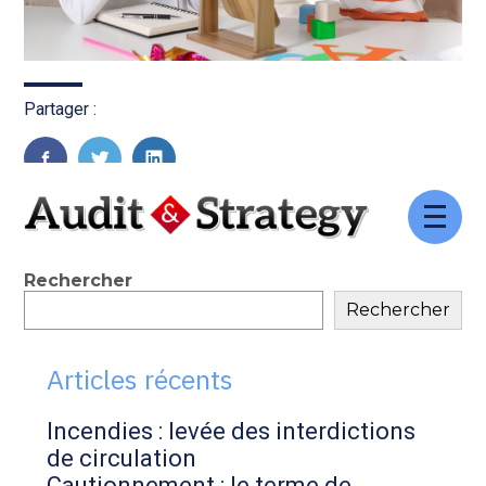
Partager :
FaceBook
Twitter
LinkedIn
Aller
au
contenu
Blog
Rechercher
Rechercher
sidebar
Articles récents
Incendies : levée des interdictions
de circulation
Cautionnement : le terme de