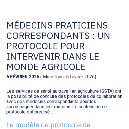
Comptabilité et conseil
Gestion des documents : ISuite
MÉDECINS PRATICIENS
CORRESPONDANTS : UN
Social et ressources humaines
Tenue de votre comptabilité :
ACD
PROTOCOLE POUR
Assistance juridique
INTERVENIR DANS LE
Facturation et pilotage :
EVOLIZ
MONDE AGRICOLE
Pilotage d’entreprise
Facturation et pilotage : MEG
6 FÉVRIER 2026
( Mise à jour 6 février 2026)
Audit légal
Les services de santé au travail en agriculture (SSTA) ont
Analyse et tableau de bord :
la possibilité de conclure des protocoles de collaboration
Gestion de patrimoine
WAIBI
avec des médecins correspondants pour les
accompagner dans leur mission. Le contenu de ce
protocole est précisé…
Procédures collectives
Gérer vos ressources
humaines : SILAE
Le modèle de protocole de