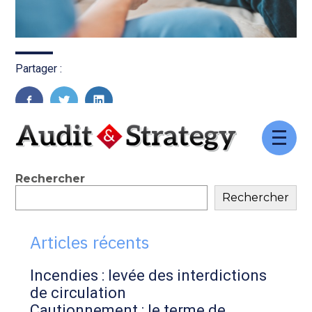
Partager :
FaceBook
Twitter
LinkedIn
Aller
au
contenu
Blog
Rechercher
Rechercher
sidebar
Articles récents
Incendies : levée des interdictions
de circulation
Cautionnement : le terme de