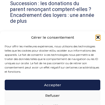
Succession : les donations du
parent renonçant comptent-elles ?
Encadrement des loyers : une année
de plus
Commentaires récents
Gérer le consentement
Aucun commentaire à afficher.
Pour offrir les meilleures expériences, nous utilisons des technologies
telles que les cookies pour stocker et/ou accéder aux informations des
appareils. Le fait de consentir à ces technologies nous permettra de
traiter des données telles que le comportement de navigation ou les ID
uniques sur ce site. Le fait de ne pas consentir ou de retirer son
consentement peut avoir un effet négatif sur certaines caractéristiques
et fonctions.
Footer
Accepter
15 rue de la Bonne Rencontre – 77860 Quincy
Voisins
Principale
Refuser