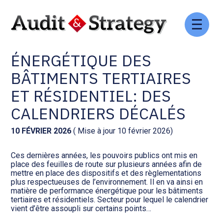
Aller
Comptabilité et conseil
Gestion des documents : ISuite
au
EFFICACITÉ
contenu
ÉNERGÉTIQUE DES
Social et ressources humaines
Tenue de votre comptabilité :
ACD
BÂTIMENTS TERTIAIRES
Assistance juridique
ET RÉSIDENTIEL: DES
Facturation et pilotage :
EVOLIZ
CALENDRIERS DÉCALÉS
Pilotage d’entreprise
Facturation et pilotage : MEG
10 FÉVRIER 2026
( Mise à jour 10 février 2026)
Audit légal
Ces dernières années, les pouvoirs publics ont mis en
Analyse et tableau de bord :
place des feuilles de route sur plusieurs années afin de
Gestion de patrimoine
WAIBI
mettre en place des dispositifs et des règlementations
plus respectueuses de l’environnement. Il en va ainsi en
matière de performance énergétique pour les bâtiments
Procédures collectives
Gérer vos ressources
tertiaires et résidentiels. Secteur pour lequel le calendrier
humaines : SILAE
vient d’être assoupli sur certains points…