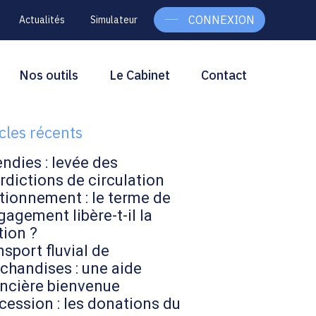
CONNEXION
Actualités
Simulateur
g
rcher
Nos outils
Le Cabinet
Contact
Rechercher
ebar
icles récents
endies : levée des
rdictions de circulation
tionnement : le terme de
gagement libère-t-il la
tion ?
sport fluvial de
chandises : une aide
ancière bienvenue
cession : les donations du