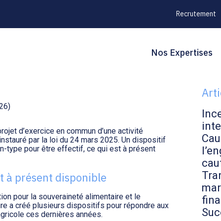
Recrutement
Principal
Blo
Reche
Nos Expertises
ROIT À L’ESSAI
sid
Art
026)
Inc
inte
rojet d’exercice en commun d’une activité
Cau
 » instauré par la loi du 24 mars 2025. Un dispositif
n-type pour être effectif, ce qui est à présent
l’en
cau
Tran
est à présent disponible
mar
tion pour la souveraineté alimentaire et le
fin
re a créé plusieurs dispositifs pour répondre aux
Suc
gricole ces dernières années.