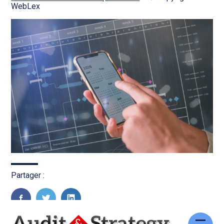
WebLex
Partager :
FaceBook
Twitter
LinkedIn