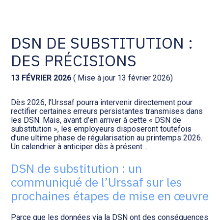
Comptabilité et conseil
Gestion des documents : ISuite
DSN DE SUBSTITUTION :
DES PRÉCISIONS
Social et ressources humaines
Tenue de votre comptabilité :
ACD
13 FÉVRIER 2026
( Mise à jour 13 février 2026)
Assistance juridique
Facturation et pilotage :
Dès 2026, l’Urssaf pourra intervenir directement pour
EVOLIZ
Pilotage d’entreprise
rectifier certaines erreurs persistantes transmises dans
les DSN. Mais, avant d’en arriver à cette « DSN de
substitution », les employeurs disposeront toutefois
Facturation et pilotage : MEG
d’une ultime phase de régularisation au printemps 2026.
Audit légal
Un calendrier à anticiper dès à présent…
Analyse et tableau de bord :
DSN de substitution : un
Gestion de patrimoine
WAIBI
communiqué de l’Urssaf sur les
prochaines étapes de mise en œuvre
Procédures collectives
Gérer vos ressources
humaines : SILAE
Parce que les données via la DSN ont des conséquences