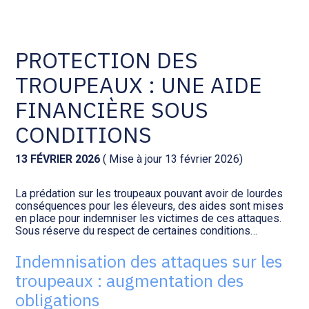
Comptabilité et conseil
Gestion des documents : ISuite
PROTECTION DES
TROUPEAUX : UNE AIDE
Social et ressources humaines
Tenue de votre comptabilité :
ACD
FINANCIÈRE SOUS
Assistance juridique
CONDITIONS
Facturation et pilotage :
EVOLIZ
Pilotage d’entreprise
13 FÉVRIER 2026
( Mise à jour 13 février 2026)
Facturation et pilotage : MEG
La prédation sur les troupeaux pouvant avoir de lourdes
Audit légal
conséquences pour les éleveurs, des aides sont mises
en place pour indemniser les victimes de ces attaques.
Analyse et tableau de bord :
Sous réserve du respect de certaines conditions…
Gestion de patrimoine
WAIBI
Indemnisation des attaques sur les
Procédures collectives
Gérer vos ressources
troupeaux : augmentation des
humaines : SILAE
obligations