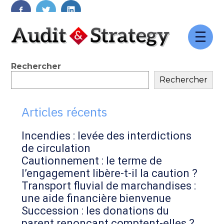
FaceBook
Twitter
LinkedIn
Aller
au
contenu
Blog
Rechercher
Rechercher
sidebar
Articles récents
Incendies : levée des interdictions
de circulation
Cautionnement : le terme de
l’engagement libère-t-il la caution ?
Transport fluvial de marchandises :
une aide financière bienvenue
Succession : les donations du
parent renonçant comptent-elles ?