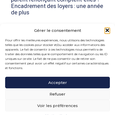
Encadrement des loyers : une année
de plus
Commentaires récents
Gérer le consentement
Aucun commentaire à afficher.
Pour offrir les meilleures expériences, nous utilisons des technologies
telles que les cookies pour stocker et/ou accéder aux informations des
appareils. Le fait de consentir à ces technologies nous permettra de
traiter des données telles que le comportement de navigation ou les ID
uniques sur ce site. Le fait de ne pas consentir ou de retirer son
consentement peut avoir un effet négatif sur certaines caractéristiques
et fonctions.
Footer
Accepter
15 rue de la Bonne Rencontre – 77860 Quincy
Voisins
Principale
Refuser
Voir les préférences
Footer
PLAN DU SITE
MENTIONS LÉGALES