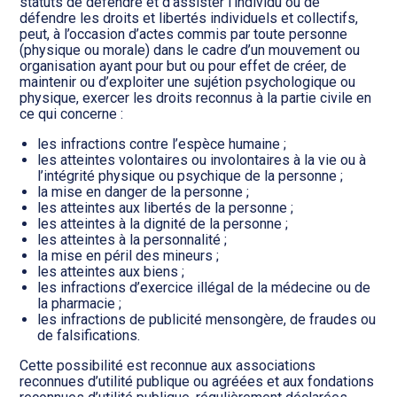
Transition numérique
statuts de défendre et d’assister l’individu ou de
défendre les droits et libertés individuels et collectifs,
peut, à l’occasion d’actes commis par toute personne
(physique ou morale) dans le cadre d’un mouvement ou
organisation ayant pour but ou pour effet de créer, de
maintenir ou d’exploiter une sujétion psychologique ou
physique, exercer les droits reconnus à la partie civile en
ce qui concerne :
les infractions contre l’espèce humaine ;
les atteintes volontaires ou involontaires à la vie ou à
l’intégrité physique ou psychique de la personne ;
la mise en danger de la personne ;
les atteintes aux libertés de la personne ;
les atteintes à la dignité de la personne ;
les atteintes à la personnalité ;
la mise en péril des mineurs ;
les atteintes aux biens ;
les infractions d’exercice illégal de la médecine ou de
la pharmacie ;
les infractions de publicité mensongère, de fraudes ou
de falsifications.
Cette possibilité est reconnue aux associations
reconnues d’utilité publique ou agréées et aux fondations