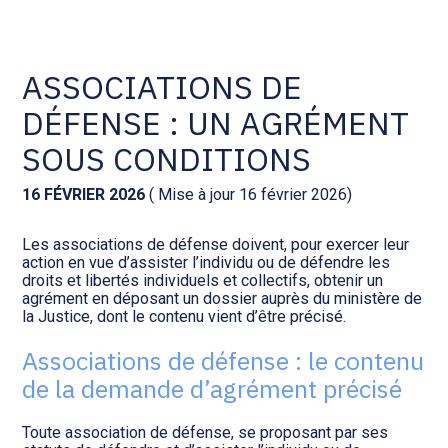
Comptabilité et conseil
Gestion des documents : ISuite
ASSOCIATIONS DE
DÉFENSE : UN AGRÉMENT
Social et ressources humaines
Tenue de votre comptabilité :
ACD
SOUS CONDITIONS
Assistance juridique
Facturation et pilotage :
16 FÉVRIER 2026
( Mise à jour 16 février 2026)
EVOLIZ
Pilotage d’entreprise
Les associations de défense doivent, pour exercer leur
action en vue d’assister l’individu ou de défendre les
Facturation et pilotage : MEG
droits et libertés individuels et collectifs, obtenir un
Audit légal
agrément en déposant un dossier auprès du ministère de
la Justice, dont le contenu vient d’être précisé.
Analyse et tableau de bord :
Gestion de patrimoine
WAIBI
Associations de défense : le contenu
de la demande d’agrément précisé
Procédures collectives
Gérer vos ressources
humaines : SILAE
Toute association de défense, se proposant par ses