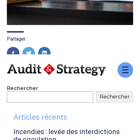
Partager :
FaceBook
Twitter
LinkedIn
Aller
au
contenu
Blog
Rechercher
Rechercher
sidebar
Articles récents
Incendies : levée des interdictions
de circulation