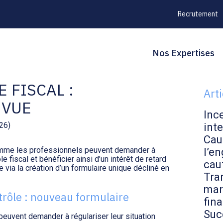
Recrutement
Principal
Blo
Reche
Nos Expertises
ULARISATION EN
sid
 FISCAL :
Art
 VUE
Inc
026)
inte
Cau
 comme les professionnels peuvent demander à
l’en
e fiscal et bénéficier ainsi d’un intérêt de retard
cau
e via la création d’un formulaire unique décliné en
Tran
mar
trôle : nouveau formulaire
fin
Suc
euvent demander à régulariser leur situation