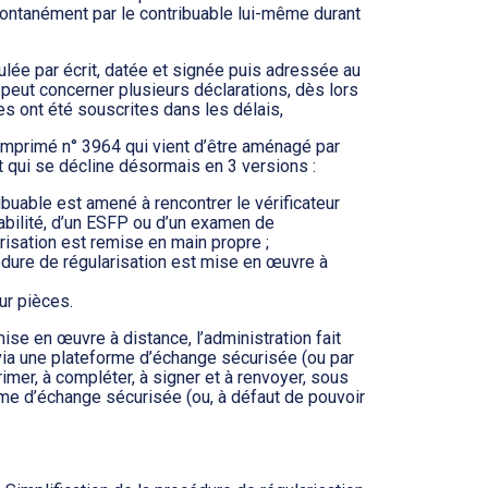
pontanément par le contribuable lui-même durant
ulée par écrit, datée et signée puis adressée au
 peut concerner plusieurs déclarations, dès lors
les ont été souscrites dans les délais,
l’imprimé n° 3964 qui vient d’être aménagé par
et qui se décline désormais en 3 versions :
buable est amené à rencontrer le vérificateur
abilité, d’un ESFP ou d’un examen de
risation est remise en main propre ;
dure de régularisation est mise en œuvre à
ur pièces.
ise en œuvre à distance, l’administration fait
 via une plateforme d’échange sécurisée (ou par
primer, à compléter, à signer et à renvoyer, sous
orme d’échange sécurisée (ou, à défaut de pouvoir