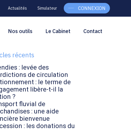
CONNEXION
Actualités
Simulateur
g
rcher
Nos outils
Le Cabinet
Contact
Rechercher
ebar
icles récents
endies : levée des
rdictions de circulation
tionnement : le terme de
gagement libère-t-il la
tion ?
sport fluvial de
chandises : une aide
ancière bienvenue
cession : les donations du