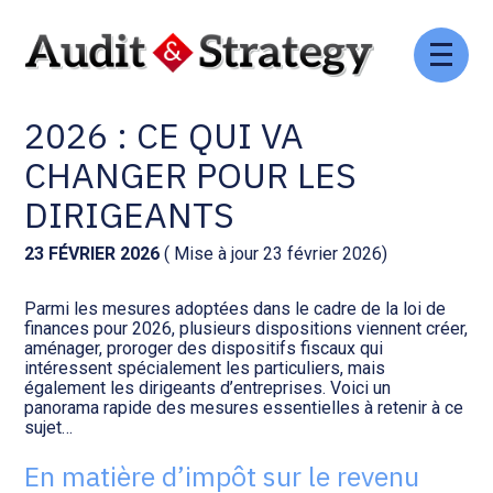
Aller
Comptabilité et conseil
Gestion des documents : ISuite
au
LOI DE FINANCES POUR
contenu
2026 : CE QUI VA
Social et ressources humaines
Tenue de votre comptabilité :
ACD
CHANGER POUR LES
Assistance juridique
DIRIGEANTS
Facturation et pilotage :
EVOLIZ
Pilotage d’entreprise
23 FÉVRIER 2026
( Mise à jour 23 février 2026)
Facturation et pilotage : MEG
Parmi les mesures adoptées dans le cadre de la loi de
Audit légal
finances pour 2026, plusieurs dispositions viennent créer,
aménager, proroger des dispositifs fiscaux qui
Analyse et tableau de bord :
intéressent spécialement les particuliers, mais
Gestion de patrimoine
WAIBI
également les dirigeants d’entreprises. Voici un
panorama rapide des mesures essentielles à retenir à ce
sujet…
Procédures collectives
Gérer vos ressources
humaines : SILAE
En matière d’impôt sur le revenu