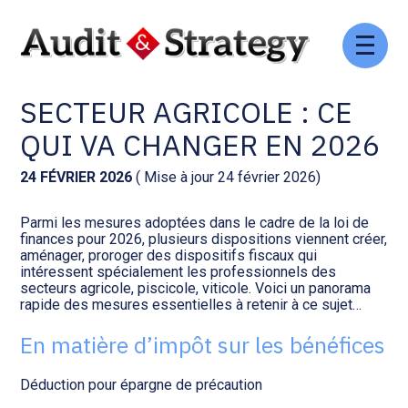
Aller
Comptabilité et conseil
Gestion des documents : ISuite
au
IMPÔTS ET TAXES POUR LE
contenu
SECTEUR AGRICOLE : CE
Social et ressources humaines
Tenue de votre comptabilité :
ACD
QUI VA CHANGER EN 2026
Assistance juridique
Facturation et pilotage :
24 FÉVRIER 2026
( Mise à jour 24 février 2026)
EVOLIZ
Pilotage d’entreprise
Parmi les mesures adoptées dans le cadre de la loi de
finances pour 2026, plusieurs dispositions viennent créer,
Facturation et pilotage : MEG
aménager, proroger des dispositifs fiscaux qui
Audit légal
intéressent spécialement les professionnels des
secteurs agricole, piscicole, viticole. Voici un panorama
Analyse et tableau de bord :
rapide des mesures essentielles à retenir à ce sujet…
Gestion de patrimoine
WAIBI
En matière d’impôt sur les bénéfices
Procédures collectives
Gérer vos ressources
humaines : SILAE
Déduction pour épargne de précaution