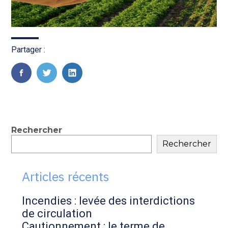
Partager :
FaceBook
Twitter
LinkedIn
Blog
Rechercher
Rechercher
sidebar
Articles récents
Incendies : levée des interdictions
de circulation
Cautionnement : le terme de