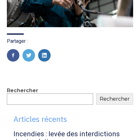
Partager :
FaceBook
Twitter
LinkedIn
Blog
Rechercher
Rechercher
sidebar
Articles récents
Incendies : levée des interdictions