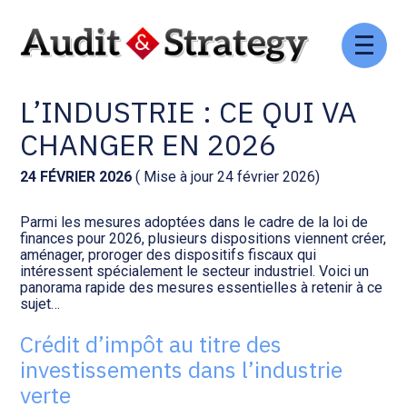
Aller
Comptabilité et conseil
Gestion des documents : ISuite
au
IMPÔTS ET TAXES POUR
contenu
L’INDUSTRIE : CE QUI VA
Social et ressources humaines
Tenue de votre comptabilité :
ACD
CHANGER EN 2026
Assistance juridique
Facturation et pilotage :
24 FÉVRIER 2026
( Mise à jour 24 février 2026)
EVOLIZ
Pilotage d’entreprise
Parmi les mesures adoptées dans le cadre de la loi de
finances pour 2026, plusieurs dispositions viennent créer,
Facturation et pilotage : MEG
aménager, proroger des dispositifs fiscaux qui
Audit légal
intéressent spécialement le secteur industriel. Voici un
panorama rapide des mesures essentielles à retenir à ce
Analyse et tableau de bord :
sujet…
Gestion de patrimoine
WAIBI
Crédit d’impôt au titre des
Procédures collectives
Gérer vos ressources
investissements dans l’industrie
humaines : SILAE
verte