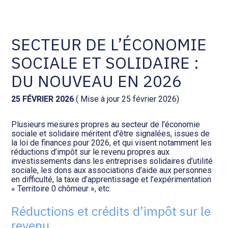
Comptabilité et conseil
Gestion des documents : ISuite
SECTEUR DE L’ÉCONOMIE
SOCIALE ET SOLIDAIRE :
Social et ressources humaines
Tenue de votre comptabilité :
ACD
DU NOUVEAU EN 2026
Assistance juridique
Facturation et pilotage :
25 FÉVRIER 2026
( Mise à jour 25 février 2026)
EVOLIZ
Pilotage d’entreprise
Plusieurs mesures propres au secteur de l’économie
sociale et solidaire méritent d’être signalées, issues de
Facturation et pilotage : MEG
la loi de finances pour 2026, et qui visent notamment les
Audit légal
réductions d’impôt sur le revenu propres aux
investissements dans les entreprises solidaires d’utilité
Analyse et tableau de bord :
sociale, les dons aux associations d’aide aux personnes
Gestion de patrimoine
WAIBI
en difficulté, la taxe d’apprentissage et l’expérimentation
« Territoire 0 chômeur », etc.
Procédures collectives
Gérer vos ressources
Réductions et crédits d’impôt sur le
humaines : SILAE
revenu