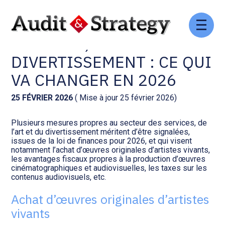
Aller
Comptabilité et conseil
Gestion des documents : ISuite
au
SERVICES, ART ET DU
contenu
DIVERTISSEMENT : CE QUI
Social et ressources humaines
Tenue de votre comptabilité :
ACD
VA CHANGER EN 2026
Assistance juridique
Facturation et pilotage :
25 FÉVRIER 2026
( Mise à jour 25 février 2026)
EVOLIZ
Pilotage d’entreprise
Plusieurs mesures propres au secteur des services, de
l’art et du divertissement méritent d’être signalées,
Facturation et pilotage : MEG
issues de la loi de finances pour 2026, et qui visent
Audit légal
notamment l’achat d’œuvres originales d’artistes vivants,
les avantages fiscaux propres à la production d’œuvres
Analyse et tableau de bord :
cinématographiques et audiovisuelles, les taxes sur les
Gestion de patrimoine
WAIBI
contenus audiovisuels, etc.
Achat d’œuvres originales d’artistes
Procédures collectives
Gérer vos ressources
vivants
humaines : SILAE