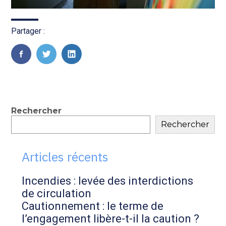
Partager :
FaceBook
Twitter
LinkedIn
Blog
Rechercher
Rechercher
sidebar
Articles récents
Incendies : levée des interdictions
de circulation
Cautionnement : le terme de
l’engagement libère-t-il la caution ?