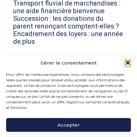
Transport fluvial de marchandises :
une aide financière bienvenue
Succession : les donations du
parent renonçant comptent-elles ?
Encadrement des loyers : une année
de plus
Commentaires récents
Gérer le consentement
Aucun commentaire à afficher.
Pour offrir les meilleures expériences, nous utilisons des technologies
telles que les cookies pour stocker et/ou accéder aux informations des
appareils. Le fait de consentir à ces technologies nous permettra de
traiter des données telles que le comportement de navigation ou les ID
uniques sur ce site. Le fait de ne pas consentir ou de retirer son
consentement peut avoir un effet négatif sur certaines caractéristiques
et fonctions.
Footer
Accepter
15 rue de la Bonne Rencontre – 77860 Quincy
Voisins