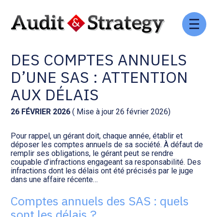
Aller
Comptabilité et conseil
Gestion des documents : ISuite
au
APPROBATION ET DÉPÔT
contenu
DES COMPTES ANNUELS
Social et ressources humaines
Tenue de votre comptabilité :
ACD
D’UNE SAS : ATTENTION
Assistance juridique
AUX DÉLAIS
Facturation et pilotage :
EVOLIZ
Pilotage d’entreprise
26 FÉVRIER 2026
( Mise à jour 26 février 2026)
Facturation et pilotage : MEG
Pour rappel, un gérant doit, chaque année, établir et
Audit légal
déposer les comptes annuels de sa société. À défaut de
remplir ses obligations, le gérant peut se rendre
Analyse et tableau de bord :
coupable d’infractions engageant sa responsabilité. Des
Gestion de patrimoine
WAIBI
infractions dont les délais ont été précisés par le juge
dans une affaire récente…
Procédures collectives
Gérer vos ressources
Comptes annuels des SAS : quels
humaines : SILAE
sont les délais ?