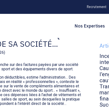
Recrutement
Principal
Blo
Reche
Nos Expertises
’UN DIRIGEANT QUI
sid
DE SA SOCIÉTÉ…
Art
026)
Inc
inte
penche sur des factures payées par une société
Cau
e sport et des équipements divers de sport.
l’en
on déductibles, estime l’administration… Des
cau
s en réalité « professionnelles », conteste le
Tran
orte sur la vente de compléments alimentaires et
n direct avec le monde du sport… « Insuffisant »,
mar
 que ces dépenses liées à l’achat de vêtements et
fin
 salles de sport, au sein desquelles la pratique
ondent à l’intérêt direct de la société…
Suc