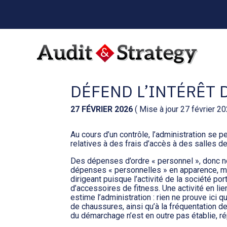
Menu
sub-
header
Aller
au
C’EST L’HISTOIRE D
contenu
DÉFEND L’INTÉRÊT 
27 FÉVRIER 2026
( Mise à jour 27 février 2
Au cours d’un contrôle, l’administration se 
relatives à des frais d’accès à des salles d
Des dépenses d’ordre « personnel », donc n
dépenses « personnelles » en apparence, mai
dirigeant puisque l’activité de la société p
d’accessoires de fitness. Une activité en lie
estime l’administration : rien ne prouve ici
de chaussures, ainsi qu’à la fréquentation de
du démarchage n’est en outre pas établie, rép