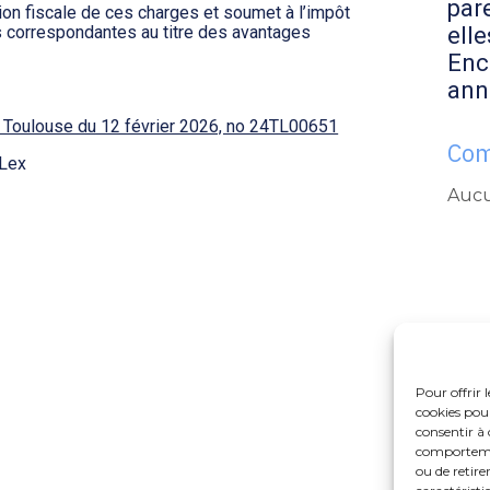
par
ion fiscale de ces charges et soumet à l’impôt
s correspondantes au titre des avantages
elle
Enc
ann
de Toulouse du 12 février 2026, no 24TL00651
Com
Lex
Aucu
Pour offrir 
cookies pour
consentir à 
comportement
ou de retire