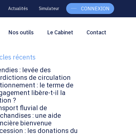
CONNEXION
Actualités
Simulateur
g
rcher
Nos outils
Le Cabinet
Contact
Rechercher
ebar
icles récents
endies : levée des
rdictions de circulation
tionnement : le terme de
gagement libère-t-il la
tion ?
sport fluvial de
chandises : une aide
ancière bienvenue
cession : les donations du