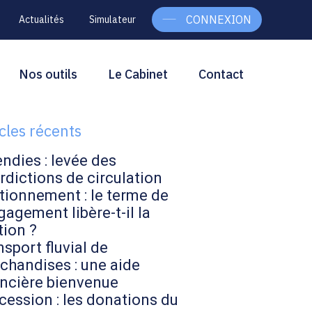
CONNEXION
Actualités
Simulateur
g
rcher
Nos outils
Le Cabinet
Contact
Rechercher
ebar
icles récents
endies : levée des
rdictions de circulation
tionnement : le terme de
gagement libère-t-il la
tion ?
sport fluvial de
chandises : une aide
ancière bienvenue
cession : les donations du