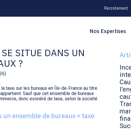
Recrutement
Principal
Blo
Reche
Nos Expertises
UX : ET SI VOTRE
sid
SE SITUE DANS UN
Art
AUX ?
Inc
026)
inte
Cau
la taxe sur les bureaux en Île-de-France au titre
l’en
 appartient. Sauf que cet ensemble de bureaux
cau
ommerce, donc exonéré de taxe, selon la société.
Tran
mar
s un ensemble de bureaux = taxe
fin
Suc