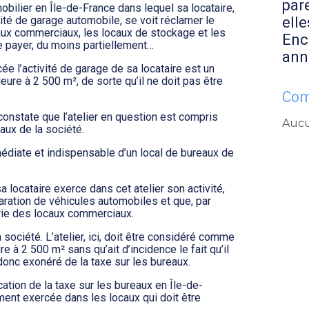
par
bilier en Île-de-France dans lequel sa locataire,
elle
ité de garage automobile, se voit réclamer le
caux commerciaux, les locaux de stockage et les
Enc
e payer, du moins partiellement…
ann
cée l’activité de garage de sa locataire est un
ieure à 2 500 m², de sorte qu’il ne doit pas être
Com
 constate que l’atelier en question est compris
Aucu
aux de la société.
édiate et indispensable d’un local de bureaux de
sa locataire exerce dans cet atelier son activité,
aration de véhicules automobiles et que, par
orie des locaux commerciaux.
 société. L’atelier, ici, doit être considéré comme
e à 2 500 m² sans qu’ait d’incidence le fait qu’il
 donc exonéré de la taxe sur les bureaux.
lication de la taxe sur les bureaux en Île-de-
vement exercée dans les locaux qui doit être