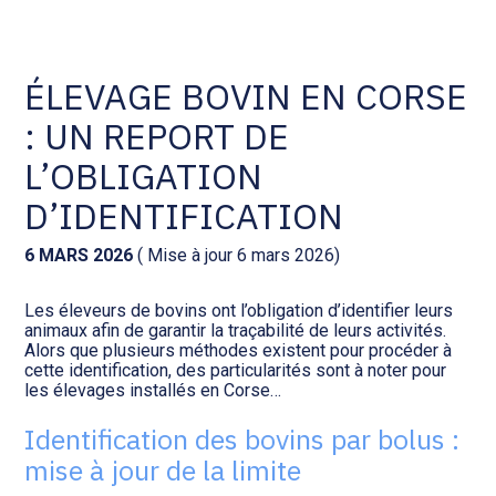
Comptabilité et conseil
Gestion des documents : ISuite
ÉLEVAGE BOVIN EN CORSE
: UN REPORT DE
Social et ressources humaines
Tenue de votre comptabilité :
ACD
L’OBLIGATION
Assistance juridique
D’IDENTIFICATION
Facturation et pilotage :
EVOLIZ
Pilotage d’entreprise
6 MARS 2026
( Mise à jour 6 mars 2026)
Facturation et pilotage : MEG
Les éleveurs de bovins ont l’obligation d’identifier leurs
Audit légal
animaux afin de garantir la traçabilité de leurs activités.
Alors que plusieurs méthodes existent pour procéder à
Analyse et tableau de bord :
cette identification, des particularités sont à noter pour
Gestion de patrimoine
WAIBI
les élevages installés en Corse…
Identification des bovins par bolus :
Procédures collectives
Gérer vos ressources
mise à jour de la limite
humaines : SILAE