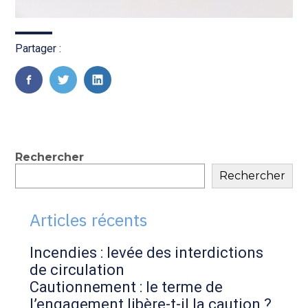
Partager :
FaceBook
Twitter
LinkedIn
Blog
Rechercher
Rechercher
sidebar
Articles récents
Incendies : levée des interdictions
de circulation
Cautionnement : le terme de
l’engagement libère-t-il la caution ?