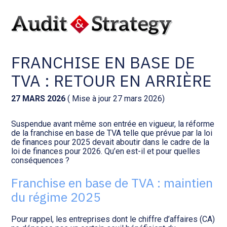
Aller
Comptabilité et conseil
Gestion des documents : ISuite
au
RÉFORME DE LA
contenu
FRANCHISE EN BASE DE
Social et ressources humaines
Tenue de votre comptabilité :
ACD
TVA : RETOUR EN ARRIÈRE
Assistance juridique
Facturation et pilotage :
27 MARS 2026
( Mise à jour 27 mars 2026)
EVOLIZ
Pilotage d’entreprise
Suspendue avant même son entrée en vigueur, la réforme
de la franchise en base de TVA telle que prévue par la loi
Facturation et pilotage : MEG
de finances pour 2025 devait aboutir dans le cadre de la
Audit légal
loi de finances pour 2026. Qu’en est-il et pour quelles
conséquences ?
Analyse et tableau de bord :
Gestion de patrimoine
WAIBI
Franchise en base de TVA : maintien
du régime 2025
Procédures collectives
Gérer vos ressources
humaines : SILAE
Pour rappel, les entreprises dont le chiffre d’affaires (CA)