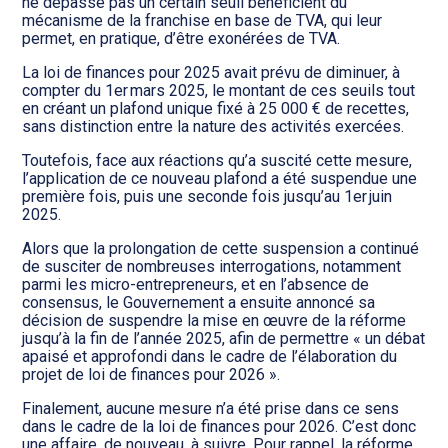
Transition numérique
ne dépasse pas un certain seuil bénéficient du
mécanisme de la franchise en base de TVA, qui leur
permet, en pratique, d’être exonérées de TVA.
La loi de finances pour 2025 avait prévu de diminuer, à
compter du 1er mars 2025, le montant de ces seuils tout
en créant un plafond unique fixé à 25 000 € de recettes,
sans distinction entre la nature des activités exercées.
Toutefois, face aux réactions qu’a suscité cette mesure,
l’application de ce nouveau plafond a été suspendue une
première fois, puis une seconde fois jusqu’au 1er juin
2025.
Alors que la prolongation de cette suspension a continué
de susciter de nombreuses interrogations, notamment
parmi les micro-entrepreneurs, et en l’absence de
consensus, le Gouvernement a ensuite annoncé sa
décision de suspendre la mise en œuvre de la réforme
jusqu’à la fin de l’année 2025, afin de permettre « un débat
apaisé et approfondi dans le cadre de l’élaboration du
projet de loi de finances pour 2026 ».
Finalement, aucune mesure n’a été prise dans ce sens
dans le cadre de la loi de finances pour 2026. C’est donc
une affaire, de nouveau, à suivre. Pour rappel, la réforme