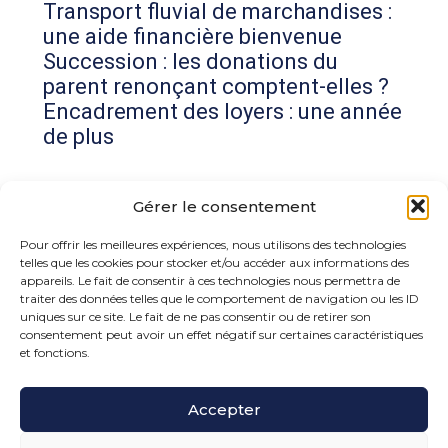
Transport fluvial de marchandises :
une aide financière bienvenue
Succession : les donations du
parent renonçant comptent-elles ?
Encadrement des loyers : une année
de plus
Commentaires récents
Gérer le consentement
Aucun commentaire à afficher.
Pour offrir les meilleures expériences, nous utilisons des technologies
telles que les cookies pour stocker et/ou accéder aux informations des
appareils. Le fait de consentir à ces technologies nous permettra de
traiter des données telles que le comportement de navigation ou les ID
uniques sur ce site. Le fait de ne pas consentir ou de retirer son
consentement peut avoir un effet négatif sur certaines caractéristiques
et fonctions.
Footer
Accepter
15 rue de la Bonne Rencontre – 77860 Quincy
Voisins