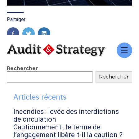
Partager :
FaceBook
Twitter
LinkedIn
Aller
au
contenu
Blog
Rechercher
Rechercher
sidebar
Articles récents
Incendies : levée des interdictions
de circulation
Cautionnement : le terme de
l’engagement libère-t-il la caution ?