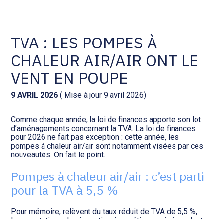
Comptabilité et conseil
Gestion des documents : ISuite
TVA : LES POMPES À
CHALEUR AIR/AIR ONT LE
Social et ressources humaines
Tenue de votre comptabilité :
ACD
VENT EN POUPE
Assistance juridique
Facturation et pilotage :
9 AVRIL 2026
( Mise à jour 9 avril 2026)
EVOLIZ
Pilotage d’entreprise
Comme chaque année, la loi de finances apporte son lot
d’aménagements concernant la TVA. La loi de finances
Facturation et pilotage : MEG
pour 2026 ne fait pas exception : cette année, les
Audit légal
pompes à chaleur air/air sont notamment visées par ces
nouveautés. On fait le point.
Analyse et tableau de bord :
Gestion de patrimoine
WAIBI
Pompes à chaleur air/air : c’est parti
pour la TVA à 5,5 %
Procédures collectives
Gérer vos ressources
humaines : SILAE
Pour mémoire, relèvent du taux réduit de TVA de 5,5 %,