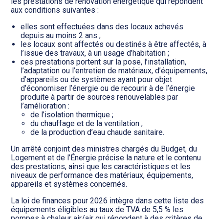
Transition numérique
les prestations de rénovation énergétique qui répondent
aux conditions suivantes :
elles sont effectuées dans des locaux achevés
depuis au moins 2 ans ;
les locaux sont affectés ou destinés à être affectés, à
l’issue des travaux, à un usage d’habitation ;
ces prestations portent sur la pose, l’installation,
l’adaptation ou l’entretien de matériaux, d’équipements,
d’appareils ou de systèmes ayant pour objet
d’économiser l’énergie ou de recourir à de l’énergie
produite à partir de sources renouvelables par
l’amélioration :
de l’isolation thermique ;
du chauffage et de la ventilation ;
de la production d’eau chaude sanitaire.
Un arrêté conjoint des ministres chargés du Budget, du
Logement et de l’Énergie précise la nature et le contenu
des prestations, ainsi que les caractéristiques et les
niveaux de performance des matériaux, équipements,
appareils et systèmes concernés.
La loi de finances pour 2026 intègre dans cette liste des
équipements éligibles au taux de TVA de 5,5 % les
pompes à chaleur air/air qui répondent à des critères de