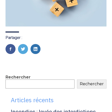
Partager :
FaceBook
Twitter
LinkedIn
Blog
Rechercher
Rechercher
sidebar
Articles récents
Incendies : levée des interdictions