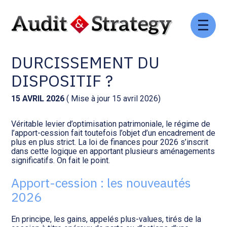
Aller
Comptabilité et conseil
Gestion des documents : ISuite
au
APPORT-CESSION :
contenu
DURCISSEMENT DU
Social et ressources humaines
Tenue de votre comptabilité :
ACD
DISPOSITIF ?
Assistance juridique
Facturation et pilotage :
15 AVRIL 2026
( Mise à jour 15 avril 2026)
EVOLIZ
Pilotage d’entreprise
Véritable levier d’optimisation patrimoniale, le régime de
l’apport-cession fait toutefois l’objet d’un encadrement de
Facturation et pilotage : MEG
plus en plus strict. La loi de finances pour 2026 s’inscrit
Audit légal
dans cette logique en apportant plusieurs aménagements
significatifs. On fait le point.
Analyse et tableau de bord :
Gestion de patrimoine
WAIBI
Apport-cession : les nouveautés
2026
Procédures collectives
Gérer vos ressources
humaines : SILAE
En principe, les gains, appelés plus-values, tirés de la