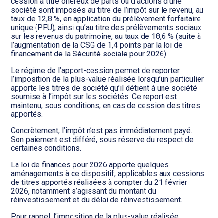
Transition numérique
cession à titre onéreux de parts ou d’actions d’une
société sont imposés au titre de l’impôt sur le revenu, au
taux de 12,8 %, en application du prélèvement forfaitaire
unique (PFU), ainsi qu’au titre des prélèvements sociaux
sur les revenus du patrimoine, au taux de 18,6 % (suite à
l’augmentation de la CSG de 1,4 points par la loi de
financement de la Sécurité sociale pour 2026).
Le régime de l’apport-cession permet de reporter
l’imposition de la plus-value réalisée lorsqu’un particulier
apporte les titres de société qu’il détient à une société
soumise à l’impôt sur les sociétés. Ce report est
maintenu, sous conditions, en cas de cession des titres
apportés.
Concrètement, l’impôt n’est pas immédiatement payé.
Son paiement est différé, sous réserve du respect de
certaines conditions.
La loi de finances pour 2026 apporte quelques
aménagements à ce dispositif, applicables aux cessions
de titres apportés réalisées à compter du 21 février
2026, notamment s’agissant du montant du
réinvestissement et du délai de réinvestissement.
Pour rappel, l’imposition de la plus-value réalisée,