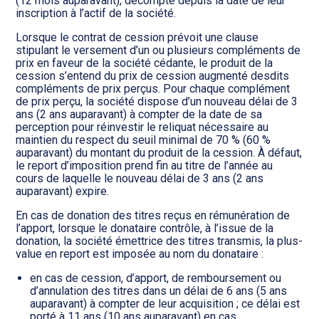
(12 mois auparavant), décompté depuis la date de leur
inscription à l’actif de la société.
Lorsque le contrat de cession prévoit une clause
stipulant le versement d’un ou plusieurs compléments de
prix en faveur de la société cédante, le produit de la
cession s’entend du prix de cession augmenté desdits
compléments de prix perçus. Pour chaque complément
de prix perçu, la société dispose d’un nouveau délai de 3
ans (2 ans auparavant) à compter de la date de sa
perception pour réinvestir le reliquat nécessaire au
maintien du respect du seuil minimal de 70 % (60 %
auparavant) du montant du produit de la cession. À défaut,
le report d’imposition prend fin au titre de l’année au
cours de laquelle le nouveau délai de 3 ans (2 ans
auparavant) expire.
En cas de donation des titres reçus en rémunération de
l’apport, lorsque le donataire contrôle, à l’issue de la
donation, la société émettrice des titres transmis, la plus-
value en report est imposée au nom du donataire :
en cas de cession, d’apport, de remboursement ou
d’annulation des titres dans un délai de 6 ans (5 ans
auparavant) à compter de leur acquisition ; ce délai est
porté à 11 ans (10 ans auparavant) en cas