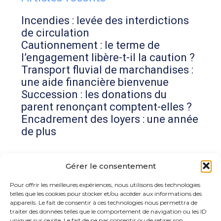
Incendies : levée des interdictions
de circulation
Cautionnement : le terme de
l’engagement libère-t-il la caution ?
Transport fluvial de marchandises :
une aide financière bienvenue
Succession : les donations du
parent renonçant comptent-elles ?
Encadrement des loyers : une année
de plus
Commentaires récents
Gérer le consentement
Aucun commentaire à afficher.
Pour offrir les meilleures expériences, nous utilisons des technologies
telles que les cookies pour stocker et/ou accéder aux informations des
appareils. Le fait de consentir à ces technologies nous permettra de
traiter des données telles que le comportement de navigation ou les ID
uniques sur ce site. Le fait de ne pas consentir ou de retirer son