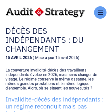
Aller
Comptabilité et conseil
Gestion des documents : ISuite
au
ASSURANCE INVALIDITÉ-
contenu
DÉCÈS DES
Social et ressources humaines
Tenue de votre comptabilité :
ACD
INDÉPENDANTS : DU
Assistance juridique
CHANGEMENT
Facturation et pilotage :
EVOLIZ
Pilotage d’entreprise
15 AVRIL 2026
( Mise à jour 15 avril 2026)
Facturation et pilotage : MEG
La couverture invalidité-décès des travailleurs
Audit légal
indépendants évolue en 2026, mais sans changer de
visage. Le régime conserve la même ossature, les
Analyse et tableau de bord :
mêmes grandes prestations et la même logique
Gestion de patrimoine
WAIBI
d’ensemble. Alors, où se situent les nouveautés ?
Invalidité-décès des indépendants :
Procédures collectives
Gérer vos ressources
un régime reconduit mais pas
humaines : SILAE