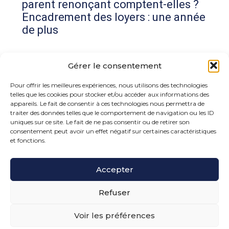
parent renonçant comptent-elles ?
Encadrement des loyers : une année
de plus
Commentaires récents
Gérer le consentement
Aucun commentaire à afficher.
Pour offrir les meilleures expériences, nous utilisons des technologies
telles que les cookies pour stocker et/ou accéder aux informations des
appareils. Le fait de consentir à ces technologies nous permettra de
traiter des données telles que le comportement de navigation ou les ID
uniques sur ce site. Le fait de ne pas consentir ou de retirer son
consentement peut avoir un effet négatif sur certaines caractéristiques
et fonctions.
Footer
Accepter
15 rue de la Bonne Rencontre – 77860 Quincy
Voisins
Principale
Refuser
Voir les préférences
Footer
PLAN DU SITE
MENTIONS LÉGALES