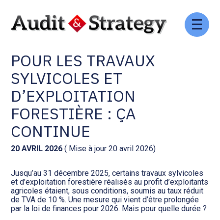
Aller
Comptabilité et conseil
Gestion des documents : ISuite
au
TAUX RÉDUIT DE TVA
contenu
POUR LES TRAVAUX
Social et ressources humaines
Tenue de votre comptabilité :
ACD
SYLVICOLES ET
Assistance juridique
D’EXPLOITATION
Facturation et pilotage :
EVOLIZ
FORESTIÈRE : ÇA
Pilotage d’entreprise
CONTINUE
Facturation et pilotage : MEG
Audit légal
20 AVRIL 2026
( Mise à jour 20 avril 2026)
Analyse et tableau de bord :
Gestion de patrimoine
WAIBI
Jusqu’au 31 décembre 2025, certains travaux sylvicoles
et d’exploitation forestière réalisés au profit d’exploitants
agricoles étaient, sous conditions, soumis au taux réduit
Procédures collectives
Gérer vos ressources
de TVA de 10 %. Une mesure qui vient d’être prolongée
humaines : SILAE
par la loi de finances pour 2026. Mais pour quelle durée ?