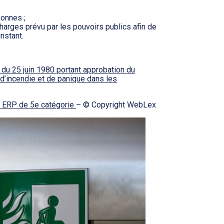
sonnes ;
harges prévu par les pouvoirs publics afin de
instant.
é du 25 juin 1980 portant approbation du
 d’incendie et de panique dans les
s ERP de 5e catégorie
– © Copyright WebLex