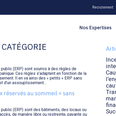
Recrutement
Principal
Blo
Reche
Nos Expertises
LA RÉGLEMENTATION
sid
E CATÉGORIE
Art
Inc
inte
u public (ERP) sont soumis à des règles de
Cau
 panique. Ces règles s’adaptent en fonction de la
issement. Il en va ainsi des « petits » ERP sans
l’en
bjet d’un assouplissement…
cau
Tran
x réservés au sommeil = sans
mar
fin
 public (ERP) sont des bâtiments, des locaux ou
Suc
accès, de manière libre ou restreinte, payante ou