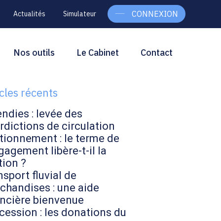
CONNEXION
Actualités
Simulateur
g
rcher
Nos outils
Le Cabinet
Contact
Rechercher
ebar
icles récents
endies : levée des
rdictions de circulation
tionnement : le terme de
gagement libère-t-il la
tion ?
sport fluvial de
chandises : une aide
ancière bienvenue
cession : les donations du