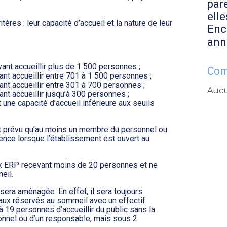
par
elle
res : leur capacité d’accueil et la nature de leur
Enc
ann
ant accueillir plus de 1 500 personnes ;
Com
nt accueillir entre 701 à 1 500 personnes ;
nt accueillir entre 301 à 700 personnes ;
Aucu
nt accueillir jusqu’à 300 personnes ;
une capacité d’accueil inférieure aux seuils
est prévu qu’au moins un membre du personnel ou
ence lorsque l’établissement est ouvert au
ux ERP recevant moins de 20 personnes et ne
eil.
sera aménagée. En effet, il sera toujours
caux réservés au sommeil avec un effectif
9 personnes d’accueillir du public sans la
nnel ou d’un responsable, mais sous 2