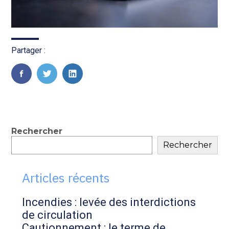
Partager :
FaceBook
Twitter
LinkedIn
Blog
Rechercher
Rechercher
sidebar
Articles récents
Incendies : levée des interdictions
de circulation
Cautionnement : le terme de