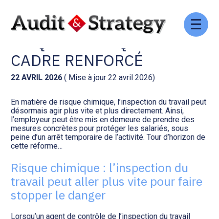
Aller
Comptabilité et conseil
Gestion des documents : ISuite
au
RISQUE CHIMIQUE : UN
contenu
CADRE RENFORCÉ
Social et ressources humaines
Tenue de votre comptabilité :
ACD
22 AVRIL 2026
( Mise à jour 22 avril 2026)
Assistance juridique
Facturation et pilotage :
En matière de risque chimique, l’inspection du travail peut
EVOLIZ
Pilotage d’entreprise
désormais agir plus vite et plus directement. Ainsi,
l’employeur peut être mis en demeure de prendre des
mesures concrètes pour protéger les salariés, sous
Facturation et pilotage : MEG
peine d’un arrêt temporaire de l’activité. Tour d’horizon de
Audit légal
cette réforme…
Analyse et tableau de bord :
Risque chimique : l’inspection du
Gestion de patrimoine
WAIBI
travail peut aller plus vite pour faire
stopper le danger
Procédures collectives
Gérer vos ressources
humaines : SILAE
Lorsqu’un agent de contrôle de l’inspection du travail