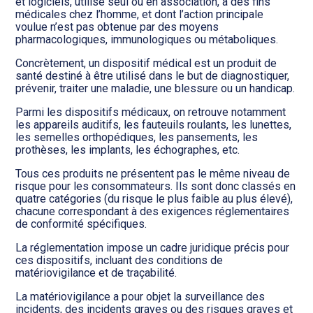
Transition numérique
et logiciels, utilisé seul ou en association, à des fins
médicales chez l’homme, et dont l’action principale
voulue n’est pas obtenue par des moyens
pharmacologiques, immunologiques ou métaboliques.
Concrètement, un dispositif médical est un produit de
santé destiné à être utilisé dans le but de diagnostiquer,
prévenir, traiter une maladie, une blessure ou un handicap.
Parmi les dispositifs médicaux, on retrouve notamment
les appareils auditifs, les fauteuils roulants, les lunettes,
les semelles orthopédiques, les pansements, les
prothèses, les implants, les échographes, etc.
Tous ces produits ne présentent pas le même niveau de
risque pour les consommateurs. Ils sont donc classés en
quatre catégories (du risque le plus faible au plus élevé),
chacune correspondant à des exigences réglementaires
de conformité spécifiques.
La réglementation impose un cadre juridique précis pour
ces dispositifs, incluant des conditions de
matériovigilance et de traçabilité.
La matériovigilance a pour objet la surveillance des
incidents, des incidents graves ou des risques graves et