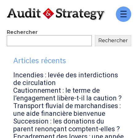
FaceBook
Twitter
LinkedIn
Aller
au
contenu
Blog
Rechercher
Rechercher
sidebar
Articles récents
Incendies : levée des interdictions
de circulation
Cautionnement : le terme de
l’engagement libère-t-il la caution ?
Transport fluvial de marchandises :
une aide financière bienvenue
Succession : les donations du
parent renonçant comptent-elles ?
Encadrement des loyers : une année