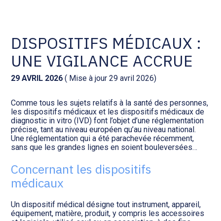
Comptabilité et conseil
Gestion des documents : ISuite
DISPOSITIFS MÉDICAUX :
UNE VIGILANCE ACCRUE
Social et ressources humaines
Tenue de votre comptabilité :
ACD
29 AVRIL 2026
( Mise à jour 29 avril 2026)
Assistance juridique
Facturation et pilotage :
Comme tous les sujets relatifs à la santé des personnes,
EVOLIZ
Pilotage d’entreprise
les dispositifs médicaux et les dispositifs médicaux de
diagnostic in vitro (IVD) font l’objet d’une réglementation
précise, tant au niveau européen qu’au niveau national.
Facturation et pilotage : MEG
Une réglementation qui a été parachevée récemment,
Audit légal
sans que les grandes lignes en soient bouleversées…
Analyse et tableau de bord :
Concernant les dispositifs
Gestion de patrimoine
WAIBI
médicaux
Procédures collectives
Gérer vos ressources
Un dispositif médical désigne tout instrument, appareil,
humaines : SILAE
équipement, matière, produit, y compris les accessoires