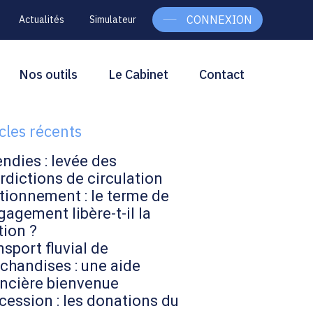
CONNEXION
Actualités
Simulateur
g
rcher
Nos outils
Le Cabinet
Contact
Rechercher
ebar
icles récents
endies : levée des
rdictions de circulation
tionnement : le terme de
gagement libère-t-il la
tion ?
sport fluvial de
chandises : une aide
ancière bienvenue
cession : les donations du