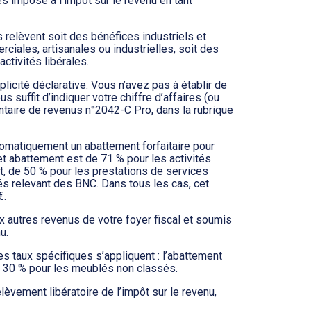
es imposé à l’impôt sur le revenu en tant
s relèvent soit des bénéfices industriels et
ciales, artisanales ou industrielles, soit des
ctivités libérales.
icité déclarative. Vous n’avez pas à établir de
us suffit d’indiquer votre chiffre d’affaires (ou
taire de revenus n°2042-C Pro, dans la rubrique
utomatiquement un abattement forfaitaire pour
et abattement est de 71 % pour les activités
t, de 50 % pour les prestations de services
tés relevant des BNC. Dans tous les cas, cet
€.
ux autres revenus de votre foyer fiscal et soumis
u.
s taux spécifiques s’appliquent : l’abattement
 30 % pour les meublés non classés.
lèvement libératoire de l’impôt sur le revenu,