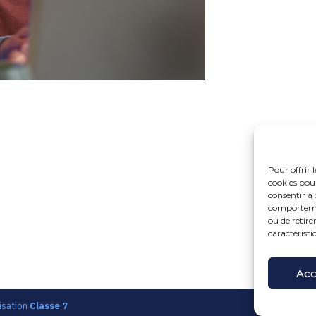
Pour offrir 
cookies pour
consentir à 
comportement
ou de retire
caractéristi
Fo
15 r
Pri
Acc
isation
Classe 7