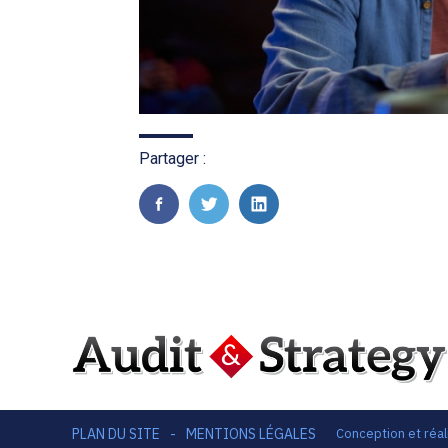
Partager :
FaceBook
Twitter
LinkedIn
Footer
PLAN DU SITE
MENTIONS LÉGALES
Conception et réal