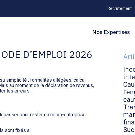
Recrutement
Principal
Blo
Reche
Nos Expertises
EVENUS DES MICRO-
sid
ODE D’EMPLOI 2026
Art
Inc
inte
a simplicité : formalités allégées, calcul
Cau
. Mais au moment de la déclaration de revenus,
ter les erreurs…
l’en
cau
Tran
mar
 dépasser pour rester en micro-entreprise
fin
Suc
 sont fixés à :