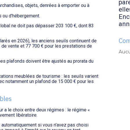
par
archandises, objets, denrées à emporter ou à
elle
Enc
es ou d’hébergement.
ann
s global ne doit pas dépasser 203 100 €, dont 83
Com
clarés en 2026), les anciens seuils continuent de
és de vente et 77 700 € pour les prestations de
Aucu
ces plafonds doivent être ajustés au prorata du
cations meublées de tourisme : les seuils varient
vec notamment un plafond de 15 000 € pour les
bles
ur a le choix entre deux régimes : le régime «
vement libératoire.
e automatiquement si vous n’avez pas choisi