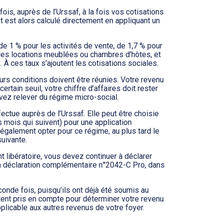
ois, auprès de l’Urssaf, à la fois vos cotisations
ôt est alors calculé directement en appliquant un
t de 1 % pour les activités de vente, de 1,7 % pour
r les locations meublées ou chambres d’hôtes, et
 À ces taux s’ajoutent les cotisations sociales.
eurs conditions doivent être réunies. Votre revenu
rtain seuil, votre chiffre d’affaires doit rester
vez relever du régime micro-social.
fectue auprès de l’Urssaf. Elle peut être choisie
is mois qui suivent) pour une application
également opter pour ce régime, au plus tard le
suivante.
libératoire, vous devez continuer à déclarer
la déclaration complémentaire n°2042-C Pro, dans
nde fois, puisqu’ils ont déjà été soumis au
stent pris en compte pour déterminer votre revenu
pplicable aux autres revenus de votre foyer.