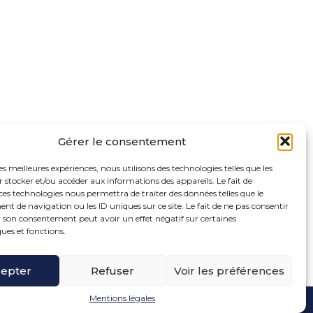
Gérer le consentement
les meilleures expériences, nous utilisons des technologies telles que les
 stocker et/ou accéder aux informations des appareils. Le fait de
ces technologies nous permettra de traiter des données telles que le
 de navigation ou les ID uniques sur ce site. Le fait de ne pas consentir
r son consentement peut avoir un effet négatif sur certaines
ques et fonctions.
oter
ue de la Bonne Rencontre – 77860 Quincy Voisins
ncipale
epter
Refuser
Voir les préférences
Mentions légales