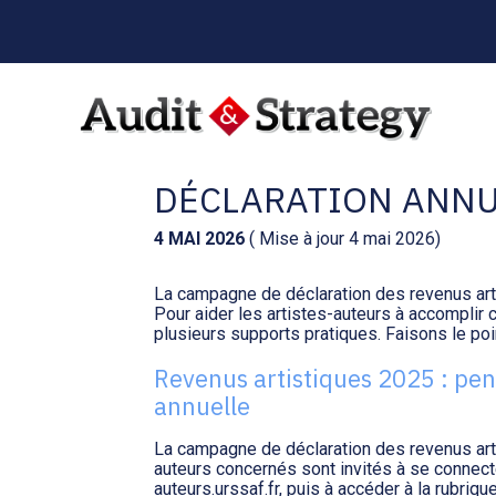
Menu
sub-
header
Aller
au
ARTISTES-AUTEURS 
contenu
DÉCLARATION ANNU
4 MAI 2026
( Mise à jour 4 mai 2026)
La campagne de déclaration des revenus arti
Pour aider les artistes-auteurs à accomplir c
plusieurs supports pratiques. Faisons le po
Revenus artistiques 2025 : pens
annuelle
La campagne de déclaration des revenus arti
auteurs concernés sont invités à se connect
auteurs.urssaf.fr
, puis à accéder à la rubriqu