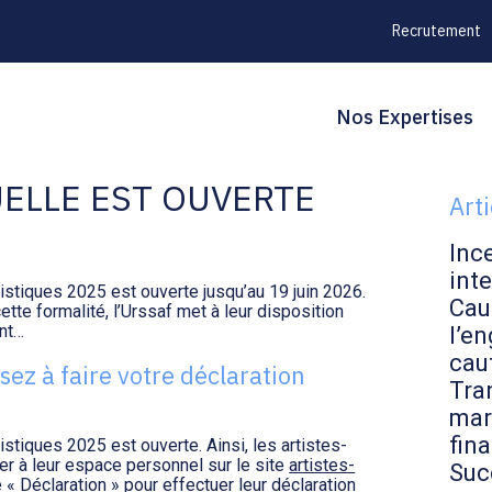
Recrutement
Principal
Blo
Reche
Nos Expertises
: LA CAMPAGNE DE
sid
ELLE EST OUVERTE
Art
Inc
inte
stiques 2025 est ouverte jusqu’au 19 juin 2026.
Cau
ette formalité, l’Urssaf met à leur disposition
int…
l’en
cau
ez à faire votre déclaration
Tran
mar
fin
stiques 2025 est ouverte. Ainsi, les artistes-
er à leur espace personnel sur le site
artistes-
Suc
e « Déclaration » pour effectuer leur déclaration