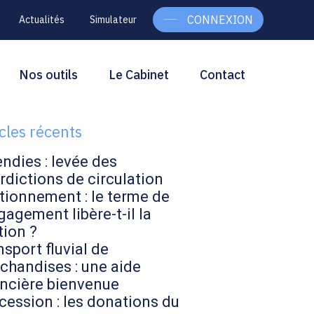
CONNEXION
Actualités
Simulateur
g
rcher
Nos outils
Le Cabinet
Contact
Rechercher
ebar
icles récents
endies : levée des
rdictions de circulation
tionnement : le terme de
gagement libère-t-il la
tion ?
sport fluvial de
chandises : une aide
ancière bienvenue
cession : les donations du