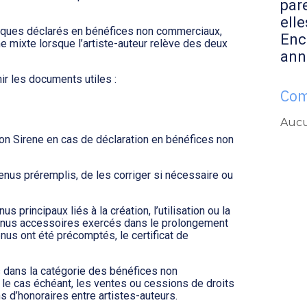
par
elle
tiques déclarés en bénéfices non commerciaux,
Enc
me mixte lorsque l’artiste-auteur relève des deux
ann
ir les documents utiles :
Com
Aucu
tion Sirene en cas de déclaration en bénéfices non
enus préremplis, de les corriger si nécessaire ou
 principaux liés à la création, l’utilisation ou la
venus accessoires exercés dans le prolongement
enus ont été précomptés, le certificat de
s dans la catégorie des bénéfices non
le cas échéant, les ventes ou cessions de droits
ns d’honoraires entre artistes-auteurs.