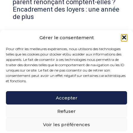
parent renonçant comptent-elles ?
Encadrement des loyers : une année
de plus
Commentaires récents
Gérer le consentement
Aucun commentaire à afficher.
Pour offrir les meilleures expériences, nous utilisons des technologies
telles que les cookies pour stocker et/ou accéder aux informations des
appareils. Le fait de consentir à ces technologies nous permettra de
traiter des données telles que le comportement de navigation ou les ID
uniques sur ce site. Le fait de ne pas consentir ou de retirer son
consentement peut avoir un effet négatif sur certaines caractéristiques
et fonctions.
Footer
Accepter
15 rue de la Bonne Rencontre – 77860 Quincy
Voisins
Principale
Refuser
Voir les préférences
Footer
PLAN DU SITE
MENTIONS LÉGALES