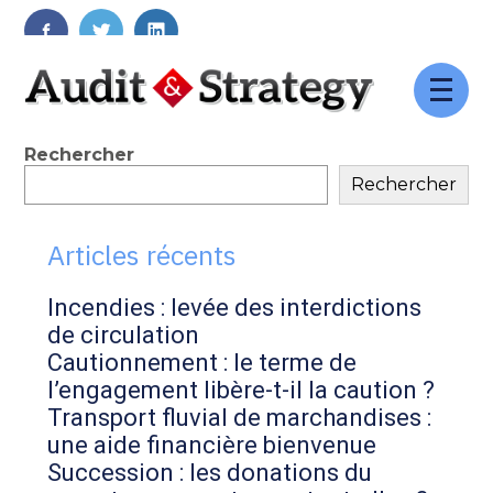
FaceBook
Twitter
LinkedIn
Aller
au
contenu
Blog
Rechercher
Rechercher
sidebar
Articles récents
Incendies : levée des interdictions
de circulation
Cautionnement : le terme de
l’engagement libère-t-il la caution ?
Transport fluvial de marchandises :
une aide financière bienvenue
Succession : les donations du