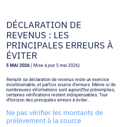
Comptabilité et conseil
Gestion des documents : ISuite
DÉCLARATION DE
REVENUS : LES
Social et ressources humaines
Tenue de votre comptabilité :
ACD
PRINCIPALES ERREURS À
Assistance juridique
ÉVITER
Facturation et pilotage :
EVOLIZ
Pilotage d’entreprise
5 MAI 2026
( Mise à jour 5 mai 2026)
Facturation et pilotage : MEG
Remplir sa déclaration de revenus reste un exercice
Audit légal
incontournable, et parfois source d’erreurs. Même si de
nombreuses informations sont aujourd’hui préremplies,
Analyse et tableau de bord :
certaines vérifications restent indispensables. Tour
Gestion de patrimoine
WAIBI
d’horizon des principales erreurs à éviter…
Ne pas vérifier les montants de
Procédures collectives
Gérer vos ressources
prélèvement à la source
humaines : SILAE