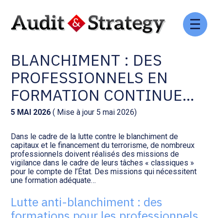
Aller
Comptabilité et conseil
Gestion des documents : ISuite
au
LUTTE ANTI-
contenu
BLANCHIMENT : DES
Social et ressources humaines
Tenue de votre comptabilité :
ACD
PROFESSIONNELS EN
Assistance juridique
FORMATION CONTINUE…
Facturation et pilotage :
EVOLIZ
Pilotage d’entreprise
5 MAI 2026
( Mise à jour 5 mai 2026)
Facturation et pilotage : MEG
Dans le cadre de la lutte contre le blanchiment de
Audit légal
capitaux et le financement du terrorisme, de nombreux
professionnels doivent réalisés des missions de
Analyse et tableau de bord :
vigilance dans le cadre de leurs tâches « classiques »
Gestion de patrimoine
WAIBI
pour le compte de l’État. Des missions qui nécessitent
une formation adéquate…
Procédures collectives
Gérer vos ressources
Lutte anti-blanchiment : des
humaines : SILAE
formations pour les professionnels