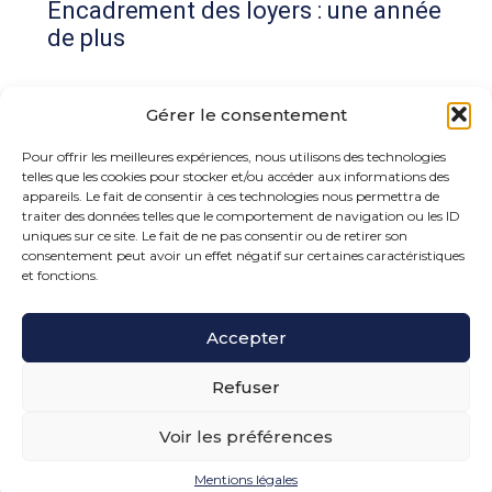
Encadrement des loyers : une année
de plus
Commentaires récents
Gérer le consentement
Aucun commentaire à afficher.
Pour offrir les meilleures expériences, nous utilisons des technologies
telles que les cookies pour stocker et/ou accéder aux informations des
appareils. Le fait de consentir à ces technologies nous permettra de
traiter des données telles que le comportement de navigation ou les ID
uniques sur ce site. Le fait de ne pas consentir ou de retirer son
consentement peut avoir un effet négatif sur certaines caractéristiques
et fonctions.
Footer
Accepter
15 rue de la Bonne Rencontre – 77860 Quincy
Voisins
Principale
Refuser
Voir les préférences
Footer
PLAN DU SITE
MENTIONS LÉGALES
Mentions légales
Conception et réalisation
Classe 7