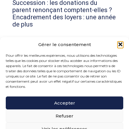
Succession : les donations du
parent renonçant comptent-elles ?
Encadrement des loyers : une année
de plus
Commentaires récents
Gérer le consentement
Aucun commentaire à afficher.
Pour offrir les meilleures expériences, nous utilisons des technologies
telles que les cookies pour stocker et/ou accéder aux informations des
appareils. Le fait de consentir à ces technologies nous permettra de
traiter des données telles que le comportement de navigation ou les ID
uniques sur ce site. Le fait de ne pas consentir ou de retirer son
consentement peut avoir un effet négatif sur certaines caractéristiques
et fonctions.
Footer
Accepter
15 rue de la Bonne Rencontre – 77860 Quincy
Voisins
Principale
Refuser
Voir les préférences