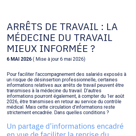
Comptabilité et conseil
Gestion des documents : ISuite
ARRÊTS DE TRAVAIL : LA
MÉDECINE DU TRAVAIL
Social et ressources humaines
Tenue de votre comptabilité :
ACD
MIEUX INFORMÉE ?
Assistance juridique
Facturation et pilotage :
6 MAI 2026
( Mise à jour 6 mai 2026)
EVOLIZ
Pilotage d’entreprise
Pour faciliter l’accompagnement des salariés exposés à
un risque de désinsertion professionnelle, certaines
Facturation et pilotage : MEG
informations relatives aux arrêts de travail peuvent être
Audit légal
transmises à la médecine du travail. D’autres
informations pourront également, à compter du 1er août
Analyse et tableau de bord :
2026, être transmises en retour au service du contrôle
Gestion de patrimoine
WAIBI
médical. Mais cette circulation d’informations reste
strictement encadrée. Dans quelles conditions ?
Procédures collectives
Gérer vos ressources
Un partage d’informations encadré
humaines : SILAE
en vue de faciliter la reprise du