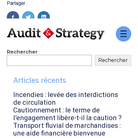
Partager :
FaceBook
Twitter
LinkedIn
Aller
au
contenu
Blog
Rechercher
Rechercher
sidebar
Articles récents
Incendies : levée des interdictions
de circulation
Cautionnement : le terme de
l’engagement libère-t-il la caution ?
Transport fluvial de marchandises :
une aide financière bienvenue