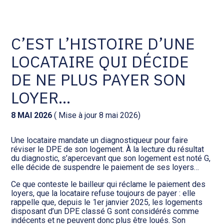
Comptabilité et conseil
Gestion des documents : ISuite
C’EST L’HISTOIRE D’UNE
LOCATAIRE QUI DÉCIDE
Social et ressources humaines
Tenue de votre comptabilité :
ACD
DE NE PLUS PAYER SON
Assistance juridique
LOYER…
Facturation et pilotage :
EVOLIZ
Pilotage d’entreprise
8 MAI 2026
( Mise à jour 8 mai 2026)
Facturation et pilotage : MEG
Une locataire mandate un diagnostiqueur pour faire
Audit légal
réviser le DPE de son logement. À la lecture du résultat
du diagnostic, s’apercevant que son logement est noté G,
Analyse et tableau de bord :
elle décide de suspendre le paiement de ses loyers…
Gestion de patrimoine
WAIBI
Ce que conteste le bailleur qui réclame le paiement des
loyers, que la locataire refuse toujours de payer : elle
Procédures collectives
Gérer vos ressources
rappelle que, depuis le 1er janvier 2025, les logements
humaines : SILAE
disposant d’un DPE classé G sont considérés comme
indécents et ne peuvent donc plus être loués. Son