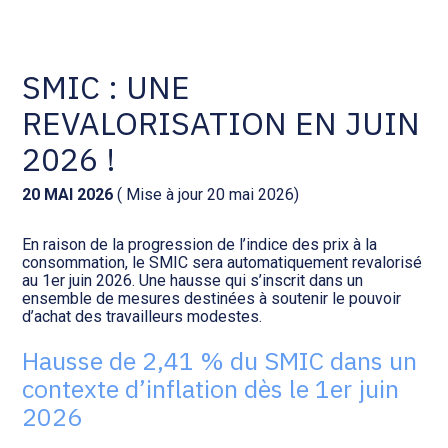
Comptabilité et conseil
Gestion des documents : ISuite
SMIC : UNE
REVALORISATION EN JUIN
Social et ressources humaines
Tenue de votre comptabilité :
ACD
2026 !
Assistance juridique
Facturation et pilotage :
20 MAI 2026
( Mise à jour 20 mai 2026)
EVOLIZ
Pilotage d’entreprise
En raison de la progression de l’indice des prix à la
consommation, le SMIC sera automatiquement revalorisé
Facturation et pilotage : MEG
au 1er juin 2026. Une hausse qui s’inscrit dans un
Audit légal
ensemble de mesures destinées à soutenir le pouvoir
d’achat des travailleurs modestes.
Analyse et tableau de bord :
Gestion de patrimoine
WAIBI
Hausse de 2,41 % du SMIC dans un
contexte d’inflation dès le 1er juin
Procédures collectives
Gérer vos ressources
2026
humaines : SILAE