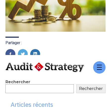
Partager :
FaceBook
Twitter
LinkedIn
Aller
au
contenu
Blog
Rechercher
Rechercher
sidebar
Articles récents