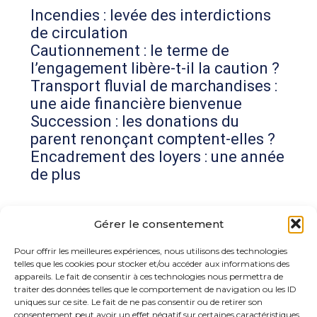
Incendies : levée des interdictions
de circulation
Cautionnement : le terme de
l’engagement libère-t-il la caution ?
Transport fluvial de marchandises :
une aide financière bienvenue
Succession : les donations du
parent renonçant comptent-elles ?
Encadrement des loyers : une année
de plus
Commentaires récents
Gérer le consentement
Aucun commentaire à afficher.
Pour offrir les meilleures expériences, nous utilisons des technologies
telles que les cookies pour stocker et/ou accéder aux informations des
appareils. Le fait de consentir à ces technologies nous permettra de
traiter des données telles que le comportement de navigation ou les ID
uniques sur ce site. Le fait de ne pas consentir ou de retirer son
consentement peut avoir un effet négatif sur certaines caractéristiques