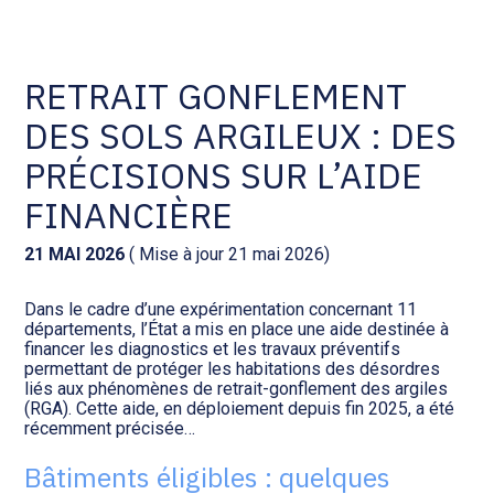
Comptabilité et conseil
Gestion des documents : ISuite
RETRAIT GONFLEMENT
DES SOLS ARGILEUX : DES
Social et ressources humaines
Tenue de votre comptabilité :
ACD
PRÉCISIONS SUR L’AIDE
Assistance juridique
FINANCIÈRE
Facturation et pilotage :
EVOLIZ
Pilotage d’entreprise
21 MAI 2026
( Mise à jour 21 mai 2026)
Facturation et pilotage : MEG
Dans le cadre d’une expérimentation concernant 11
Audit légal
départements, l’État a mis en place une aide destinée à
financer les diagnostics et les travaux préventifs
Analyse et tableau de bord :
permettant de protéger les habitations des désordres
Gestion de patrimoine
WAIBI
liés aux phénomènes de retrait-gonflement des argiles
(RGA). Cette aide, en déploiement depuis fin 2025, a été
récemment précisée…
Procédures collectives
Gérer vos ressources
humaines : SILAE
Bâtiments éligibles : quelques