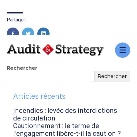
Partager :
FaceBook
Twitter
LinkedIn
Aller
au
contenu
Blog
Rechercher
Rechercher
sidebar
Articles récents
Incendies : levée des interdictions
de circulation
Cautionnement : le terme de
l’engagement libère-t-il la caution ?