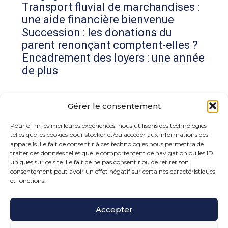
Transport fluvial de marchandises :
une aide financière bienvenue
Succession : les donations du
parent renonçant comptent-elles ?
Encadrement des loyers : une année
de plus
Commentaires récents
Gérer le consentement
Aucun commentaire à afficher.
Pour offrir les meilleures expériences, nous utilisons des technologies
telles que les cookies pour stocker et/ou accéder aux informations des
appareils. Le fait de consentir à ces technologies nous permettra de
traiter des données telles que le comportement de navigation ou les ID
uniques sur ce site. Le fait de ne pas consentir ou de retirer son
consentement peut avoir un effet négatif sur certaines caractéristiques
et fonctions.
Footer
Accepter
15 rue de la Bonne Rencontre – 77860 Quincy
Voisins