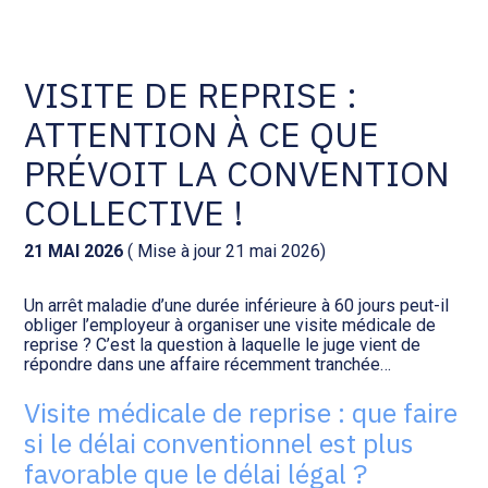
Comptabilité et conseil
Gestion des documents : ISuite
VISITE DE REPRISE :
ATTENTION À CE QUE
Social et ressources humaines
Tenue de votre comptabilité :
ACD
PRÉVOIT LA CONVENTION
Assistance juridique
COLLECTIVE !
Facturation et pilotage :
EVOLIZ
Pilotage d’entreprise
21 MAI 2026
( Mise à jour 21 mai 2026)
Facturation et pilotage : MEG
Un arrêt maladie d’une durée inférieure à 60 jours peut-il
Audit légal
obliger l’employeur à organiser une visite médicale de
reprise ? C’est la question à laquelle le juge vient de
Analyse et tableau de bord :
répondre dans une affaire récemment tranchée…
Gestion de patrimoine
WAIBI
Visite médicale de reprise : que faire
Procédures collectives
Gérer vos ressources
si le délai conventionnel est plus
humaines : SILAE
favorable que le délai légal ?