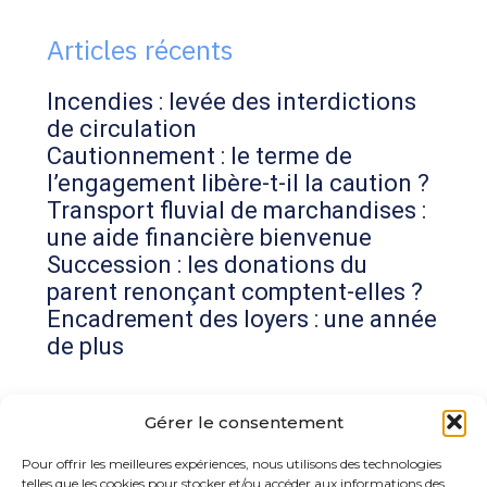
sidebar
Articles récents
Incendies : levée des interdictions
de circulation
Cautionnement : le terme de
l’engagement libère-t-il la caution ?
Transport fluvial de marchandises :
une aide financière bienvenue
Succession : les donations du
parent renonçant comptent-elles ?
Encadrement des loyers : une année
de plus
Commentaires récents
Gérer le consentement
Aucun commentaire à afficher.
Pour offrir les meilleures expériences, nous utilisons des technologies
telles que les cookies pour stocker et/ou accéder aux informations des