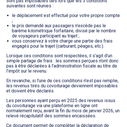
Transition numérique
sont pas imposables dès lors que les 3 conditions
suivantes sont réunies :
le déplacement est effectué pour votre propre compte
;
le prix demandé aux passagers n’excède pas le
barème kilométrique forfaitaire, divisé par le nombre
de voyageurs participant au trajet ;
vous conservez à votre charge une partie des frais
engagés pour le trajet (carburant, péages, etc.).
Lorsque ces conditions sont respectées, il s’agit d’un
simple partage de frais : les sommes perçues n’ont donc
pas à être déclarées à l’administration fiscale au titre de
l’impôt sur le revenu.
En revanche, si l’une de ces conditions n’est pas remplie,
les revenus tirés du covoiturage deviennent imposables
et doivent être déclarés.
Les personnes ayant perçu en 2025 des revenus issus
du covoiturage via une plateforme en ligne ont
normalement reçu, avant la fin du mois de janvier 2026, un
relevé récapitulatif des sommes encaissées.
Ce document permet de compléter la déclaration de