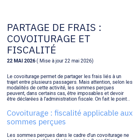
Comptabilité et conseil
Gestion des documents : ISuite
PARTAGE DE FRAIS :
COVOITURAGE ET
Social et ressources humaines
Tenue de votre comptabilité :
ACD
FISCALITÉ
Assistance juridique
Facturation et pilotage :
22 MAI 2026
( Mise à jour 22 mai 2026)
EVOLIZ
Pilotage d’entreprise
Le covoiturage permet de partager les frais liés à un
trajet entre plusieurs passagers. Mais attention, selon les
Facturation et pilotage : MEG
modalités de cette activité, les sommes perçues
Audit légal
peuvent, dans certains cas, être imposables et devoir
être déclarées à l’administration fiscale. On fait le point…
Analyse et tableau de bord :
Gestion de patrimoine
WAIBI
Covoiturage : fiscalité applicable aux
sommes perçues
Procédures collectives
Gérer vos ressources
humaines : SILAE
Les sommes perçues dans le cadre d’un covoiturage ne