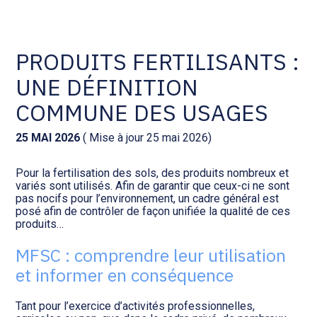
Comptabilité et conseil
Gestion des documents : ISuite
PRODUITS FERTILISANTS :
UNE DÉFINITION
Social et ressources humaines
Tenue de votre comptabilité :
ACD
COMMUNE DES USAGES
Assistance juridique
Facturation et pilotage :
25 MAI 2026
( Mise à jour 25 mai 2026)
EVOLIZ
Pilotage d’entreprise
Pour la fertilisation des sols, des produits nombreux et
variés sont utilisés. Afin de garantir que ceux-ci ne sont
Facturation et pilotage : MEG
pas nocifs pour l’environnement, un cadre général est
Audit légal
posé afin de contrôler de façon unifiée la qualité de ces
produits…
Analyse et tableau de bord :
Gestion de patrimoine
WAIBI
MFSC : comprendre leur utilisation
et informer en conséquence
Procédures collectives
Gérer vos ressources
humaines : SILAE
Tant pour l’exercice d’activités professionnelles,