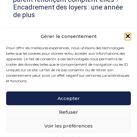
Encadrement des loyers : une année
de plus
Commentaires récents
Gérer le consentement
Aucun commentaire à afficher.
Pour offrir les meilleures expériences, nous utilisons des technologies
telles que les cookies pour stocker et/ou accéder aux informations des
appareils. Le fait de consentir à ces technologies nous permettra de
traiter des données telles que le comportement de navigation ou les ID
uniques sur ce site. Le fait de ne pas consentir ou de retirer son
consentement peut avoir un effet négatif sur certaines caractéristiques
et fonctions.
Footer
Accepter
15 rue de la Bonne Rencontre – 77860 Quincy
Voisins
Principale
Refuser
Voir les préférences
Footer
PLAN DU SITE
MENTIONS LÉGALES