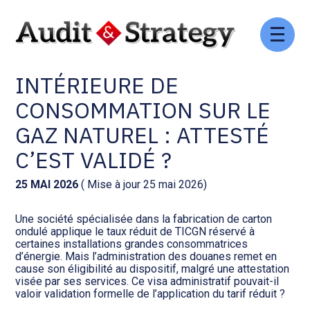
Aller
Comptabilité et conseil
Gestion des documents : ISuite
au
TAUX RÉDUIT DE TAXE
contenu
INTÉRIEURE DE
Social et ressources humaines
Tenue de votre comptabilité :
ACD
CONSOMMATION SUR LE
Assistance juridique
GAZ NATUREL : ATTESTÉ
Facturation et pilotage :
EVOLIZ
C’EST VALIDÉ ?
Pilotage d’entreprise
Facturation et pilotage : MEG
25 MAI 2026
( Mise à jour 25 mai 2026)
Audit légal
Une société spécialisée dans la fabrication de carton
Analyse et tableau de bord :
ondulé applique le taux réduit de TICGN réservé à
Gestion de patrimoine
WAIBI
certaines installations grandes consommatrices
d’énergie. Mais l’administration des douanes remet en
cause son éligibilité au dispositif, malgré une attestation
Procédures collectives
Gérer vos ressources
visée par ses services. Ce visa administratif pouvait-il
humaines : SILAE
valoir validation formelle de l’application du tarif réduit ?