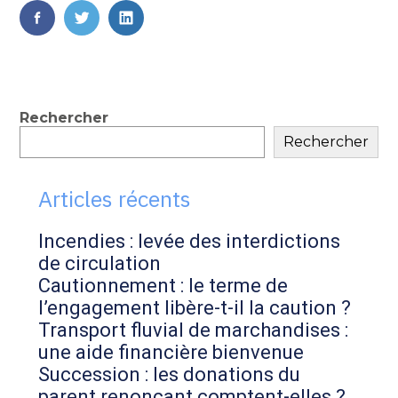
FaceBook
Twitter
LinkedIn
Blog
Rechercher
Rechercher
sidebar
Articles récents
Incendies : levée des interdictions
de circulation
Cautionnement : le terme de
l’engagement libère-t-il la caution ?
Transport fluvial de marchandises :
une aide financière bienvenue
Succession : les donations du
parent renonçant comptent-elles ?