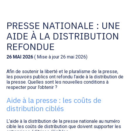
Comptabilité et conseil
Gestion des documents : ISuite
PRESSE NATIONALE : UNE
AIDE À LA DISTRIBUTION
Social et ressources humaines
Tenue de votre comptabilité :
ACD
REFONDUE
Assistance juridique
Facturation et pilotage :
26 MAI 2026
( Mise à jour 26 mai 2026)
EVOLIZ
Pilotage d’entreprise
Afin de soutenir la liberté et le pluralisme de la presse,
les pouvoirs publics ont refondu l’aide à la distribution de
Facturation et pilotage : MEG
la presse. Quelles sont les nouvelles conditions à
Audit légal
respecter pour l’obtenir ?
Analyse et tableau de bord :
Aide à la presse : les coûts de
Gestion de patrimoine
WAIBI
distribution ciblés
Procédures collectives
Gérer vos ressources
L’aide à la distribution de la presse nationale au numéro
humaines : SILAE
cible les coûts de distribution que doivent supporter les