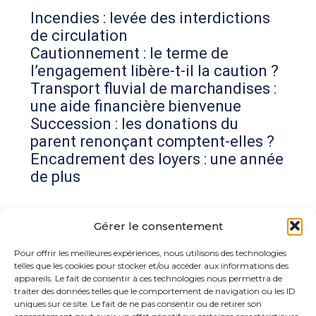
Incendies : levée des interdictions
de circulation
Cautionnement : le terme de
l’engagement libère-t-il la caution ?
Transport fluvial de marchandises :
une aide financière bienvenue
Succession : les donations du
parent renonçant comptent-elles ?
Encadrement des loyers : une année
de plus
Commentaires récents
Gérer le consentement
Aucun commentaire à afficher.
Pour offrir les meilleures expériences, nous utilisons des technologies
telles que les cookies pour stocker et/ou accéder aux informations des
appareils. Le fait de consentir à ces technologies nous permettra de
traiter des données telles que le comportement de navigation ou les ID
uniques sur ce site. Le fait de ne pas consentir ou de retirer son