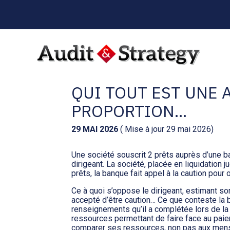
Menu
sub-
header
Aller
au
C’EST L’HISTOIRE 
contenu
QUI TOUT EST UNE 
PROPORTION…
29 MAI 2026
( Mise à jour 29 mai 2026)
Une société souscrit 2 prêts auprès d’une b
dirigeant. La société, placée en liquidation 
prêts, la banque fait appel à la caution po
Ce à quoi s’oppose le dirigeant, estimant s
accepté d’être caution… Ce que conteste la b
renseignements qu’il a complétée lors de la 
ressources permettant de faire face au paie
comparer ses ressources, non pas aux mensu