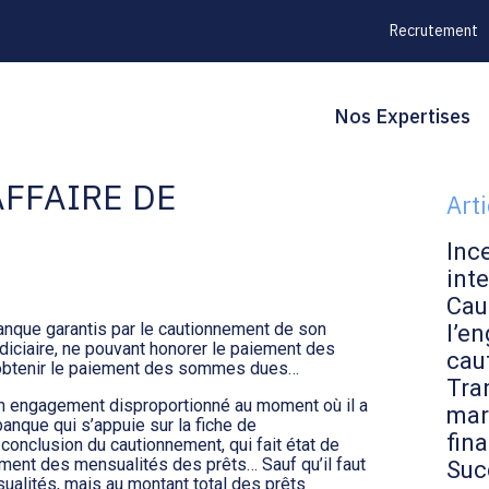
Recrutement
Principal
Blo
Reche
Nos Expertises
D’UN DIRIGEANT POUR
sid
AFFAIRE DE
Art
Inc
inte
Cau
anque garantis par le cautionnement de son
l’en
judiciaire, ne pouvant honorer le paiement des
cau
ur obtenir le paiement des sommes dues…
Tran
on engagement disproportionné au moment où il a
mar
anque qui s’appuie sur la fiche de
fin
conclusion du cautionnement, qui fait état de
ment des mensualités des prêts… Sauf qu’il faut
Suc
alités, mais au montant total des prêts