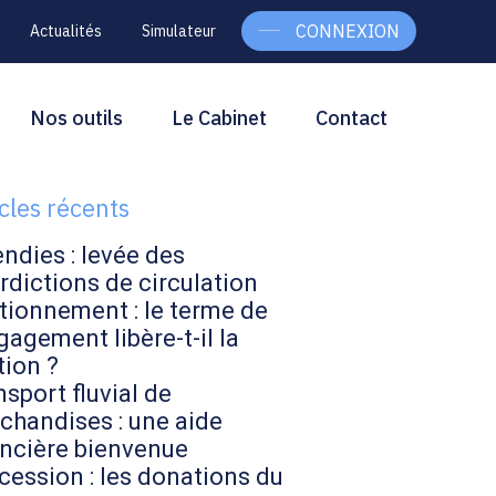
CONNEXION
Actualités
Simulateur
g
rcher
Nos outils
Le Cabinet
Contact
Rechercher
ebar
icles récents
endies : levée des
rdictions de circulation
tionnement : le terme de
gagement libère-t-il la
tion ?
sport fluvial de
chandises : une aide
ancière bienvenue
cession : les donations du